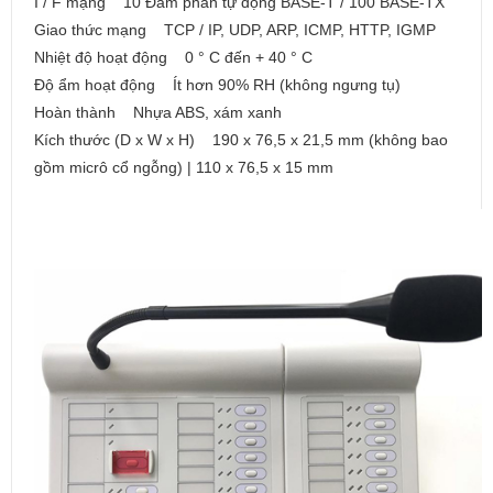
I / F mạng 10 Đàm phán tự động BASE-T / 100 BASE-TX
Giao thức mạng TCP / IP, UDP, ARP, ICMP, HTTP, IGMP
Nhiệt độ hoạt động 0 ° C đến + 40 ° C
Độ ẩm hoạt động Ít hơn 90% RH (không ngưng tụ)
Hoàn thành Nhựa ABS, xám xanh
Kích thước (D x W x H) 190 x 76,5 x 21,5 mm (không bao
gồm micrô cổ ngỗng) | 110 x 76,5 x 15 mm