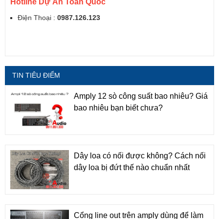
Hotline Dự Án Toàn Quốc
Điện Thoại :
0987.126.123
TIN TIÊU ĐIỂM
Amply 12 sò công suất bao nhiêu? Giá
bao nhiêu bạn biết chưa?
Dây loa có nối được không? Cách nối
dây loa bị đứt thế nào chuẩn nhất
Cổng line out trên amply dùng để làm