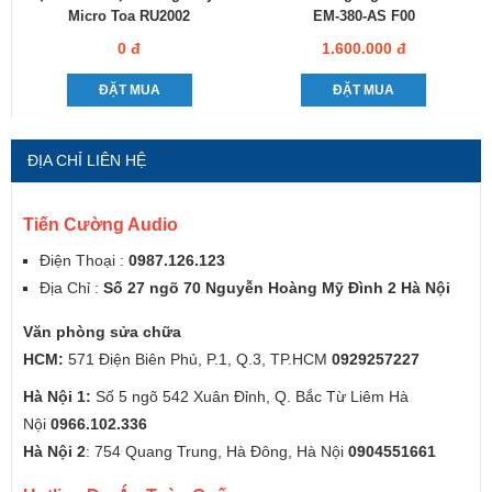
Micro Toa RU2002
EM-380-AS F00
0 đ
1.600.000 đ
ĐẶT MUA
ĐẶT MUA
ĐỊA CHỈ LIÊN HỆ
Tiến Cường Audio
Điện Thoại :
0987.126.123
Địa Chỉ :
Số 27 ngõ 70 Nguyễn Hoàng Mỹ Đình 2 Hà Nội
Văn phòng sửa chữa
HCM:
571 Điện Biên Phủ, P.1, Q.3, TP.HCM
0929257227
Hà Nội 1:
Số 5 ngõ 542 Xuân Đỉnh, Q. Bắc Từ Liêm Hà
Nội
0966.102.336
Hà Nội 2
: 754 Quang Trung, Hà Đông, Hà Nội
0904551661