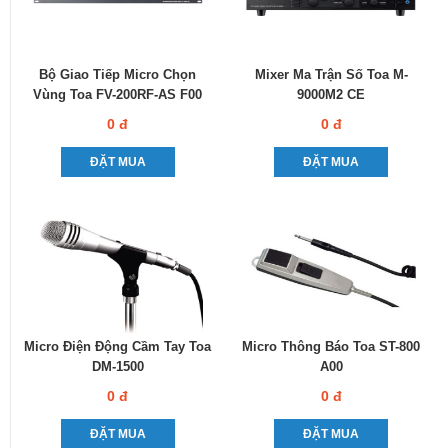
Bộ Giao Tiếp Micro Chọn
Mixer Ma Trận Số Toa M-
Vùng Toa FV-200RF-AS F00
9000M2 CE
0 đ
0 đ
ĐẶT MUA
ĐẶT MUA
Micro Điện Động Cầm Tay Toa
Micro Thông Báo Toa ST-800
DM-1500
A00
0 đ
0 đ
ĐẶT MUA
ĐẶT MUA