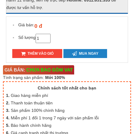
hành 12 tháng, liên hệ trực tiếp
Hotline: 0911.851.333
để
được tư vấn hỗ trợ.
Giá bán:
0 đ
Số lượng
THÊM VÀO GIỎ
MUA NGAY
GIÁ BÁN:
CHƯA BAO GỒM VAT
Tình trạng sản phẩm:
Mới 100%
Chính sách tốt nhất cho bạn
1.
Giao hàng miễn phí
2.
Thanh toán thuận tiện
3.
Sản phẩm 100% chính hãng
4.
Miễn phí 1 đổi 1 trong 7 ngày với sản phẩm lỗi
5.
Bảo hành chính hãng
6.
Giá cạnh tranh nhất thị trường