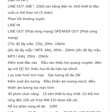
tháo rời (4P)
LINE OUT: 0dB *, 10kΩ cân bằng điện tử, khối thiết bị đầu
cuối có thể tháo rời (3 chân)
Phản hồi thường xuyên
LINE IN
LINE OUT (Phát sóng mạng) SPEAKER OUT (Phát sóng
mạng)
(Tốc độ lấy mẫu: 22k), 20Hz -10kHz
(tốc độ lấy mẫu / MP3: 44k), 40Hz - 20kHz (tốc độ lấy mẫu
MP3 / 44k), 20Hz - 20kHz
Kiểm soát đầu vào Đầu vào thiếu hụt quang coupler, điện
áp mở DC 5V, thiếu hụt tối đa hiện tại ≤5mA
Loa màn hình tích hợp Sản lượng tối đa 1W
Kiểm soát âm lượng Điều khiển âm lượng micrô, điều
khiển âm lượng loa màn hình
Số phím chức năng 15 trên thiết bị duy nhất. Có thể mở
rộng đến 105 với 9 bộ RM-210 được kết nối.
Hỗ trợ phân vùng tối đa 1000