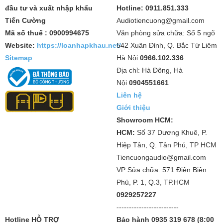
đầu tư và xuất nhập khẩu
Hotline: 0911.851.333
Tiến Cường
Audiotiencuong@gmail.com
Mã số thuế : 0900994675
Văn phòng sửa chữa: Số 5 ngõ
Website:
https://loanhapkhau.net/
542 Xuân Đỉnh, Q. Bắc Từ Liêm
Sitemap
Hà Nội
0966.102.336
Địa chỉ: Hà Đông, Hà
Nội
0904551661
Liên hệ
Giới thiệu
Showroom HCM:
HCM:
Số 37 Dương Khuê, P.
Hiệp Tân, Q. Tân Phú, TP HCM
Tiencuongaudio@gmail.com
VP Sửa chữa: 571 Điện Biên
Phủ, P. 1, Q.3, TP.HCM
0929257227
-------------------------
Hotline HỖ TRỢ
Bảo hành 0935 319 678 (8:00