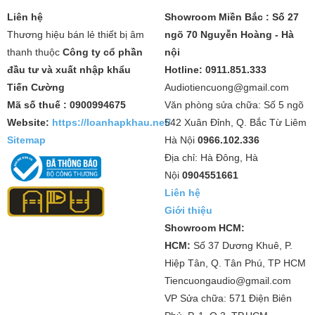
Liên hệ
Showroom Miền Bắc : Số 27
Thương hiệu bán lẻ thiết bị âm
ngõ 70 Nguyễn Hoàng - Hà
thanh thuộc
Công ty cổ phần
nội
đầu tư và xuất nhập khẩu
Hotline: 0911.851.333
Tiến Cường
Audiotiencuong@gmail.com
Mã số thuế : 0900994675
Văn phòng sửa chữa: Số 5 ngõ
Website:
https://loanhapkhau.net/
542 Xuân Đỉnh, Q. Bắc Từ Liêm
Sitemap
Hà Nội
0966.102.336
Địa chỉ: Hà Đông, Hà
Nội
0904551661
Liên hệ
Giới thiệu
Showroom HCM:
HCM:
Số 37 Dương Khuê, P.
Hiệp Tân, Q. Tân Phú, TP HCM
Tiencuongaudio@gmail.com
VP Sửa chữa: 571 Điện Biên