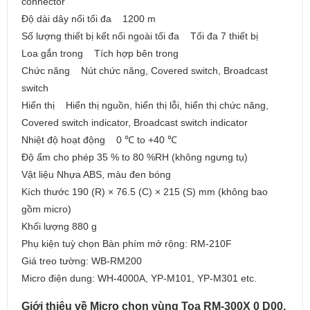
connector
Độ dài dây nối tối đa 1200 m
Số lượng thiết bị kết nối ngoài tối đa Tối đa 7 thiết bị
Loa gắn trong Tích hợp bên trong
Chức năng Nút chức năng, Covered switch, Broadcast
switch
Hiển thị Hiển thị nguồn, hiển thị lỗi, hiển thị chức năng,
Covered switch indicator, Broadcast switch indicator
Nhiệt độ hoạt động 0 ℃ to +40 ℃
Độ ẩm cho phép 35 % to 80 %RH (không ngưng tụ)
Vật liệu Nhựa ABS, màu đen bóng
Kích thước 190 (R) × 76.5 (C) × 215 (S) mm (không bao
gồm micro)
Khối lượng 880 g
Phụ kiện tuỳ chọn Bàn phím mở rộng: RM-210F
Giá treo tường: WB-RM200
Micro điện dung: WH-4000A, YP-M101, YP-M301 etc.
Giới thiệu về Micro chọn vùng Toa RM-300X 0 D00.