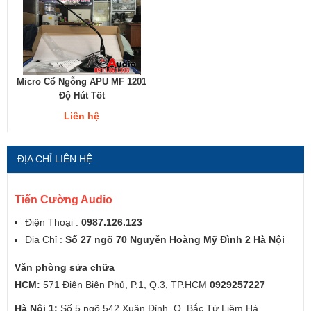
Micro Cổ Ngỗng APU MF 1201
Độ Hút Tốt
Liên hệ
ĐỊA CHỈ LIÊN HỆ
Tiến Cường Audio
Điện Thoại :
0987.126.123
Địa Chỉ :
Số 27 ngõ 70 Nguyễn Hoàng Mỹ Đình 2 Hà Nội
Văn phòng sửa chữa
HCM:
571 Điện Biên Phủ, P.1, Q.3, TP.HCM
0929257227
Hà Nội 1:
Số 5 ngõ 542 Xuân Đỉnh, Q. Bắc Từ Liêm Hà