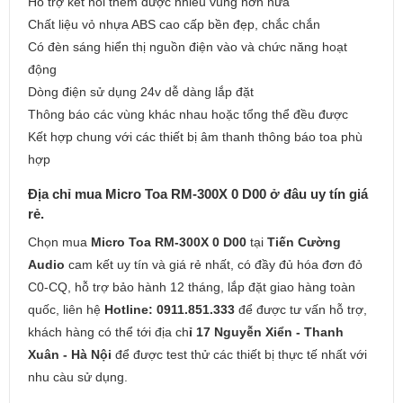
Hỗ trợ kết nối thêm được nhiều vùng hơn nữa
Chất liệu vỏ nhựa ABS cao cấp bền đẹp, chắc chắn
Có đèn sáng hiển thị nguồn điện vào và chức năng hoạt
động
Dòng điện sử dụng 24v dễ dàng lắp đặt
Thông báo các vùng khác nhau hoặc tổng thể đều được
Kết hợp chung với các thiết bị âm thanh thông báo toa phù
hợp
Địa chỉ mua Micro Toa RM-300X 0 D00 ở đâu uy tín giá
rẻ.
Chọn mua
Micro Toa RM-300X 0 D00
tại
Tiến Cường
Audio
cam kết uy tín và giá rẻ nhất, có đầy đủ hóa đơn đỏ
C0-CQ, hỗ trợ bảo hành 12 tháng, lắp đặt giao hàng toàn
quốc, liên hệ
Hotline: 0911.851.333
để được tư vấn hỗ trợ,
khách hàng có thể tới địa ch
ỉ 17 Nguyễn Xiển - Thanh
Xuân - Hà Nội
để được test thử các thiết bị thực tế nhất với
nhu càu sử dụng.