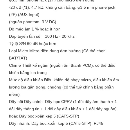
φ3.5 mm phone jack (2P) cho Micro điện dung
-20 dB (*1), 4.7 kΩ, không cân bằng, φ3.5 mm phone jack
(2P) (AUX Input)
(nguồn phantom: 3 V DC)
Độ méo âm 1 % hoặc ít hơn
Đáp tuyến tần số 100 Hz - 20 kHz
Tỷ lệ S/N 60 dB hoặc hơn
Loại Micro Micro điện dung đơn hướng (Có thể chọn
BẬT/TẮT)
Chime Thiết kế ngầm (nguồn âm thanh PCM), có thể điều
khiển bằng loa trong
Mức độ điều khiển Điều khiển độ nhạy micro, điều khiển âm
lượng loa gắn trong, chuông (có thể tuỳ chỉnh bằng phần
mềm)
Dây nối Dây chính: Dây bọc CPEV (1 đôi dây âm thanh + 1
đôi dây thông tin + 1 đôi dây điều khiển + 1 đôi dây nguồn)
hoặc Dây bọc xoắn kép 5 (CAT5-STP)
Dây nhánh: Dây bọc xoắn kép 5 (CAT5-STP), RJ45