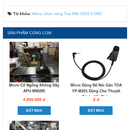
Từ khóa:
Micro chọn vùng Toa RM-300X 0 D00
SẢN PHẨM CÙNG LOẠI
Micro Cổ Ngỗng Không Dây
Micro Dùng Để Nói Gần TOA
APU MW285
YP-M201 Dùng Cho Thuyết
Trình, Hội Thảo
4.950.000 đ
0 đ
ĐẶT MUA
ĐẶT MUA