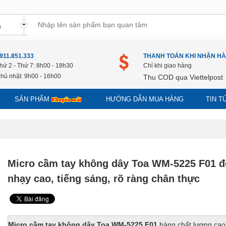
911.851.333
THANH TOÁN KHI NHẬN H
hứ 2 - Thứ 7: 8h00 - 18h30
Chỉ khi giao hàng
hủ nhật: 9h00 - 16h00
Thu COD qua Viettelpost
SẢN PHẨM
HƯỚNG DẪN MUA HÀNG
TIN 
Micro cầm tay không dây Toa WM-5225 F01 đ
nhạy cao, tiếng sáng, rõ ràng chân thực
Micro cầm tay không dây Toa WM-5225 F01
hàng chất lượng cao