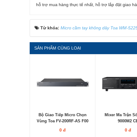
hỗ trợ mua hàng thực tế nhất, hỗ trợ lắp đặt giao hà
Từ khóa:
Micro cầm tay không dây Toa WM-522
SẢN PHẨM CÙNG LOẠI
Bộ Giao Tiếp Micro Chọn
Mixer Ma Trận S
Vùng Toa FV-200RF-AS F00
9000M2 C
0 đ
0 đ