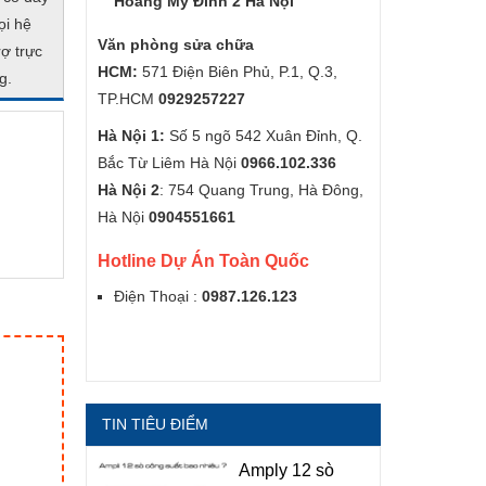
Hoàng Mỹ Đình 2 Hà Nội
ọi hệ
Văn phòng sửa chữa
ợ trực
HCM:
571 Điện Biên Phủ, P.1, Q.3,
g.
TP.HCM
0929257227
Hà Nội 1:
Số 5 ngõ 542 Xuân Đỉnh, Q.
Bắc Từ Liêm Hà Nội
0966.102.336
Hà Nội 2
: 754 Quang Trung, Hà Đông,
Hà Nội
0904551661
Hotline Dự Án Toàn Quốc
Điện Thoại :
0987.126.123
TIN TIÊU ĐIỂM
Amply 12 sò