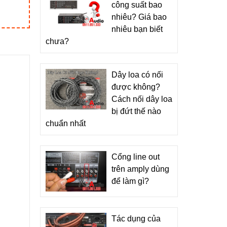
công suất bao
nhiêu? Giá bao
nhiêu bạn biết
chưa?
Dây loa có nối
được không?
Cách nối dây loa
bị đứt thế nào
chuẩn nhất
Cổng line out
trên amply dùng
để làm gì?
Tác dụng của