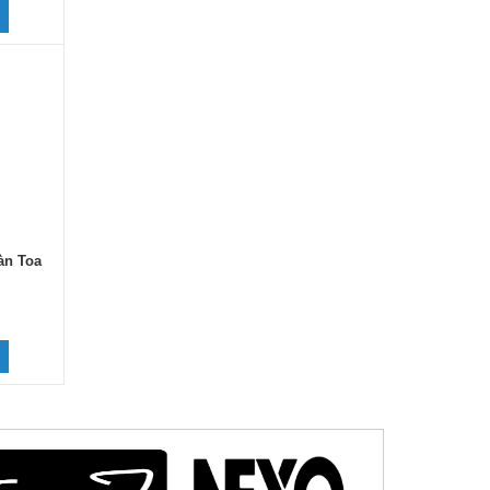
àn Toa