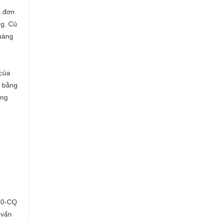
a đơn
ng. Củ
 hàng
 của
m bằng
ợng
 C0-CQ
 vấn