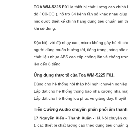
TOA WM-5225 F01
là thiết bị chất lượng cao chín
đỏ ( C0-CQ ), hỗ trợ 64 kênh tần số khác nhau giúp 
mic được thiết kế chính hãng đúng tiêu chuẩn âm th
khi sử dụng.
Đặc biệt với độ nhạy cao, micro không gây hú rít 
người dùng muốn hướng tới, tiếng trong, sáng sắc 
chất liệu nhựa ABS cao cấp chống lăn và chống trơ
lên đến 8 tiếng
Ứng dụng thực tế của Toa WM-5225 F01.
Dùng cho hệ thống hội thảo hội nghị chuyên nghiệ
Lắp đặt cho hệ thống thông báo nhà xưởng nhà má
Lắp đặt cho hệ thống loa phục vụ giảng dạy, thuyết 
Tiến Cường Audio chuyên phân phối âm thanh T
17 Nguyễn Xiển - Thanh Xuân - Hà
Nội chuyên cu
), các thiết bị chất lượng cao theo đúng tiêu chuẩn