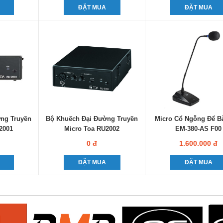
ĐẶT MUA
ĐẶT MUA
ng Truyền
Bộ Khuếch Đại Đường Truyền
Micro Cổ Ngỗng Để B
2001
Micro Toa RU2002
EM-380-AS F00
0 đ
1.600.000 đ
ĐẶT MUA
ĐẶT MUA