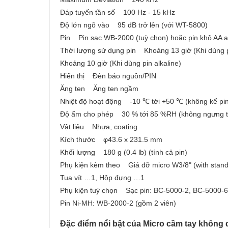
Đáp tuyến tần số 100 Hz - 15 kHz
Độ lớn ngõ vào 95 dB trở lên (với WT-5800)
Pin Pin sạc WB-2000 (tuỳ chọn) hoặc pin khô AA al
Thời lượng sử dụng pin Khoảng 13 giờ (Khi dùng 
Khoảng 10 giờ (Khi dùng pin alkaline)
Hiển thị Đèn báo nguồn/PIN
Ăng ten Ăng ten ngầm
Nhiệt độ hoạt động -10 ℃ tới +50 ℃ (không kể pi
Độ ẩm cho phép 30 % tới 85 %RH (không ngưng t
Vật liệu Nhựa, coating
Kích thước φ43.6 x 231.5 mm
Khối lượng 180 g (0.4 lb) (tính cả pin)
Phụ kiện kèm theo Giá đỡ micro W3/8" (with stand
Tua vít …1, Hộp đựng …1
Phụ kiện tuỳ chọn Sạc pin: BC-5000-2, BC-5000-
Pin Ni-MH: WB-2000-2 (gồm 2 viên)
Đặc điểm nổi bật của Micro cầm tay không