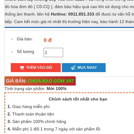
đủ hóa đơn đỏ ( C0-CQ ), đảm bảo hiệu quả cao khi sử dụng cho m
thống âm thanh, liên hệ
Hotline: 0911.851.333
để được tư vấn hỗ tr
tiếp. Cam kết mức giá rẻ nhất thị trường hiện nay, bảo hành 12 thán
Giá bán:
0 đ
Số lượng
THÊM VÀO GIỎ
MUA NGAY
GIÁ BÁN:
CHƯA BAO GỒM VAT
Tình trạng sản phẩm:
Mới 100%
Chính sách tốt nhất cho bạn
1.
Giao hàng miễn phí
2.
Thanh toán thuận tiện
3.
Sản phẩm 100% chính hãng
4.
Miễn phí 1 đổi 1 trong 7 ngày với sản phẩm lỗi