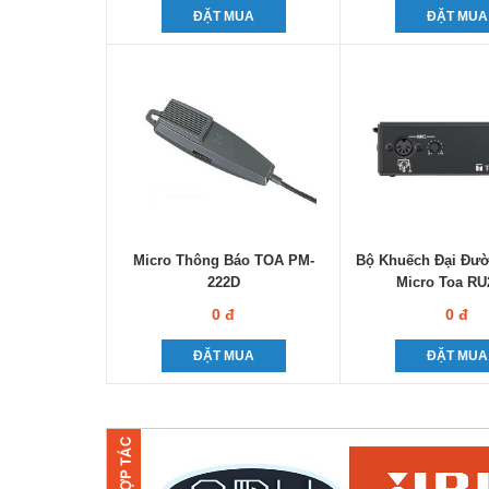
ĐẶT MUA
ĐẶT MUA
Micro Thông Báo TOA PM-
Bộ Khuếch Đại Đườ
222D
Micro Toa RU
0 đ
0 đ
ĐẶT MUA
ĐẶT MUA