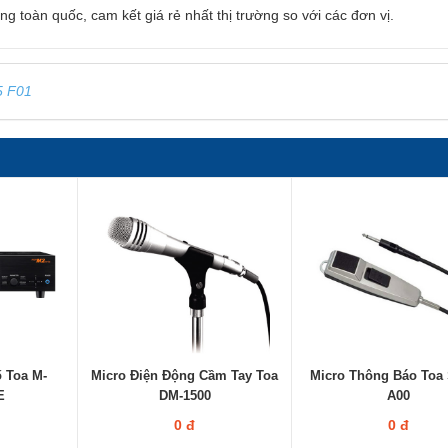
ng toàn quốc, cam kết giá rẻ nhất thị trường so với các đơn vị.
5 F01
ố Toa M-
Micro Điện Động Cầm Tay Toa
Micro Thông Báo Toa 
E
DM-1500
A00
0 đ
0 đ