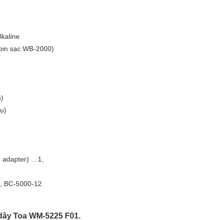
kaline
pin sạc WB-2000)
n)
ụ)
 adapter) …1,
6, BC-5000-12
 dây Toa WM-5225 F01.