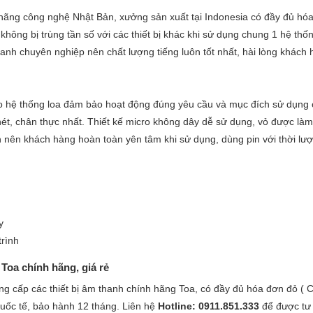
h hãng công nghệ Nhật Bản, xưởng sản xuất tại Indonesia có đầy đủ hó
không bị trùng tần số với các thiết bị khác khi sử dụng chung 1 hệ thố
anh chuyên nghiệp nên chất lượng tiếng luôn tốt nhất, hài lòng khách
cho hệ thống loa đảm bảo hoạt động đúng yêu cầu và mục đích sử dụng
nét, chân thực nhất. Thiết kế micro không dây dễ sử dụng, vỏ được là
n nên khách hàng hoàn toàn yên tâm khi sử dụng, dùng pin với thời lư
p
y
trình
oa chính hãng, giá rẻ
ng cấp các thiết bị âm thanh chính hãng Toa, có đầy đủ hóa đơn đỏ (
 quốc tế, bảo hành 12 tháng. Liên hệ
Hotline: 0911.851.333
để được tư