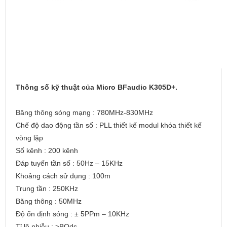
Thông số kỹ thuật của Micro BFaudio K305D+.
Băng thông sóng mạng : 780MHz-830MHz
Chế độ dao động tần số : PLL thiết kế modul khóa thiết kế
vòng lặp
Số kênh : 200 kênh
Đáp tuyến tần số : 50Hz – 15KHz
Khoảng cách sử dụng : 100m
Trung tần : 250KHz
Băng thông : 50MHz
Độ ổn định sóng : ± 5PPm – 10KHz
Tỉ lệ nhiễu : >BOds