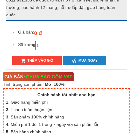
0911.851.333
để được tư vấn hỗ trợ, cam kết giá rẻ nhất thị
trường, bảo hành 12 tháng, hỗ trợ lắp đặt, giao hàng toàn
quốc.
Giá bán:
0 đ
Số lượng
THÊM VÀO GIỎ
MUA NGAY
GIÁ BÁN:
CHƯA BAO GỒM VAT
Tình trạng sản phẩm:
Mới 100%
Chính sách tốt nhất cho bạn
1.
Giao hàng miễn phí
2.
Thanh toán thuận tiện
3.
Sản phẩm 100% chính hãng
4.
Miễn phí 1 đổi 1 trong 7 ngày với sản phẩm lỗi
5.
Bảo hành chính hãng