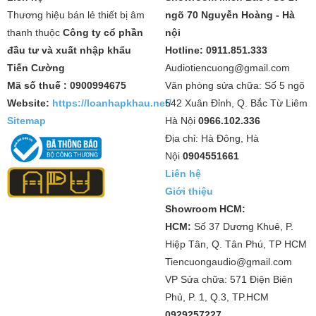
Thương hiệu bán lẻ thiết bị âm
ngõ 70 Nguyễn Hoàng - Hà
thanh thuộc
Công ty cổ phần
nội
đầu tư và xuất nhập khẩu
Hotline: 0911.851.333
Tiến Cường
Audiotiencuong@gmail.com
Mã số thuế : 0900994675
Văn phòng sửa chữa: Số 5 ngõ
Website:
https://loanhapkhau.net/
542 Xuân Đỉnh, Q. Bắc Từ Liêm
Sitemap
Hà Nội
0966.102.336
Địa chỉ: Hà Đông, Hà
Nội
0904551661
Liên hệ
Giới thiệu
Showroom HCM:
HCM:
Số 37 Dương Khuê, P.
Hiệp Tân, Q. Tân Phú, TP HCM
Tiencuongaudio@gmail.com
VP Sửa chữa: 571 Điện Biên
Phủ, P. 1, Q.3, TP.HCM
0929257227