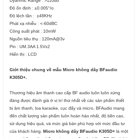
Dyanmic Range : >110db
Độ ổn định : ±0.005°/o
Độ lệch tần : ±48KHz
Phát xạ nhiễu : <-60dBC
Công suất phát : 10mW
Nguồn tiêu thụ : 120mA@3v
Pin : UM.3AA 1.5Vx2
Hiển thị : LCD
Giới thiệu chung về mẫu Micro không dây BFaudio
K305D+.
Thương hiệu âm thanh cao cấp BF audio luôn luôn xứng
đáng được đánh giá ở vị trí thứ nhất về các sản phẩm thiết
bị âm thanh, loa karaoke, cục đẩy và micro, BFAudio mang
đến chất lượng sản phẩm luôn hoàn hảo nhất, độ bền cao,
sử dụng hiệu quả, và mức giá bán phù hợp với mức đầu tư
của khách hàng.
Micro không dây BFaudio K305D+
là một