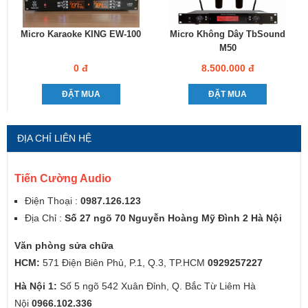
Micro Karaoke KING EW-100
Micro Không Dây TbSound
M50
0 đ
8.500.000 đ
ĐẶT MUA
ĐẶT MUA
ĐỊA CHỈ LIÊN HỆ
Tiến Cường Audio
Điện Thoại :
0987.126.123
Địa Chỉ :
Số 27 ngõ 70 Nguyễn Hoàng Mỹ Đình 2 Hà Nội
Văn phòng sửa chữa
HCM:
571 Điện Biên Phủ, P.1, Q.3, TP.HCM
0929257227
Hà Nội 1:
Số 5 ngõ 542 Xuân Đỉnh, Q. Bắc Từ Liêm Hà
Nội
0966.102.336