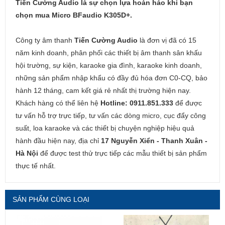
Tiến Cường Audio là sự chọn lựa hoàn hảo khi bạn
chọn mua Micro BFaudio K305D+.
Công ty âm thanh
Tiến Cường Audio
là đơn vị đã có 15
năm kinh doanh, phân phối các thiết bị âm thanh sân khấu
hội trường, sự kiện, karaoke gia đình, karaoke kinh doanh,
những sản phẩm nhập khẩu có đầy đủ hóa đơn C0-CQ, bảo
hành 12 tháng, cam kết giá rẻ nhất thị trường hiện nay.
Khách hàng có thể liên hệ
Hotline: 0911.851.333
để được
tư vấn hỗ trợ trực tiếp, tư vấn các dòng micro, cục đẩy công
suất, loa karaoke và các thiết bị chuyện nghiệp hiệu quả
hành đầu hiện nay, địa chỉ
17 Nguyễn Xiển - Thanh Xuân -
Hà Nội
để được test thử trực tiếp các mẫu thiết bị sản phẩm
thực tế nhất.
SẢN PHẨM CÙNG LOẠI