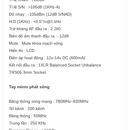
Tỉ lệ S/N : >105d8 (1KHz-A)
Độ nhạy : -105dBm (12dB S/NAD)
H.D (1KHz) : <0.5°/o@1 kHz
Trở kháng AF đầu ra : 2.2k0
Biên độ âm thanh đầu ra : -12d8
Mute : Mute khóa mạch vòng
Hiển thị : LCD
Điện áp hoạt động : 12v-14v DC (600mA)
Kết nối đầu ra : 1XLR Balanced Socket Unbalance
TRS06.3mm Socket
Tay micro phát sóng
Băng thông sóng mang : 780MHz–830MHz
Số kênh : 200 kênh
Băng thông : 50MHz
Trung tần : 250 KHz