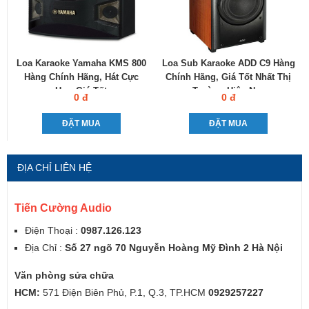
Loa Karaoke Yamaha KMS 800
Loa Sub Karaoke ADD C9 Hàng
Hàng Chính Hãng, Hát Cực
Chính Hãng, Giá Tốt Nhất Thị
Hay, Giá Tốt
Trường Hiện Nay
0 đ
0 đ
ĐẶT MUA
ĐẶT MUA
ĐỊA CHỈ LIÊN HỆ
Tiến Cường Audio
Điện Thoại :
0987.126.123
Địa Chỉ :
Số 27 ngõ 70 Nguyễn Hoàng Mỹ Đình 2 Hà Nội
Văn phòng sửa chữa
HCM:
571 Điện Biên Phủ, P.1, Q.3, TP.HCM
0929257227