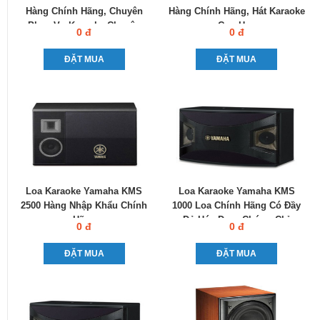
Hàng Chính Hãng, Chuyên
Hàng Chính Hãng, Hát Karaoke
Phục Vụ Karaoke Chuyên
Cực Hay
0 đ
0 đ
Nghiệp
ĐẶT MUA
ĐẶT MUA
Loa Karaoke Yamaha KMS
Loa Karaoke Yamaha KMS
2500 Hàng Nhập Khẩu Chính
1000 Loa Chính Hãng Có Đầy
Hãng
Đủ Hóa Đơn, Chứng Chỉ
0 đ
0 đ
ĐẶT MUA
ĐẶT MUA