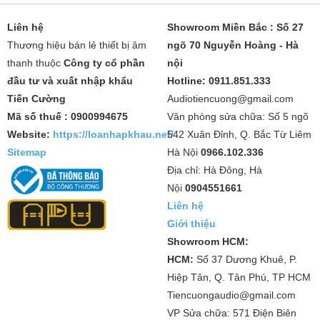
Liên hệ
Showroom Miền Bắc : Số 27
Thương hiệu bán lẻ thiết bị âm
ngõ 70 Nguyễn Hoàng - Hà
thanh thuộc
Công ty cổ phần
nội
đầu tư và xuất nhập khẩu
Hotline: 0911.851.333
Tiến Cường
Audiotiencuong@gmail.com
Mã số thuế : 0900994675
Văn phòng sửa chữa: Số 5 ngõ
Website:
https://loanhapkhau.net/
542 Xuân Đỉnh, Q. Bắc Từ Liêm
Sitemap
Hà Nội
0966.102.336
Địa chỉ: Hà Đông, Hà
Nội
0904551661
Liên hệ
Giới thiệu
Showroom HCM:
HCM:
Số 37 Dương Khuê, P.
Hiệp Tân, Q. Tân Phú, TP HCM
Tiencuongaudio@gmail.com
VP Sửa chữa: 571 Điện Biên