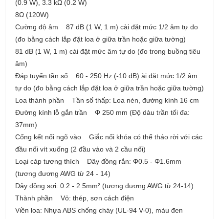
(0.9 W), 3.3 kΩ (0.2 W)
8Ω (120W)
Cường độ âm 87 dB (1 W, 1 m) cài đặt mức 1/2 âm tự do
(đo bằng cách lắp đặt loa ở giữa trần hoặc giữa tường)
81 dB (1 W, 1 m) cài đặt mức âm tự do (đo trong buồng tiêu
âm)
Đáp tuyến tần số 60 - 250 Hz (-10 dB) ài đặt mức 1/2 âm
tự do (đo bằng cách lắp đặt loa ở giữa trần hoặc giữa tường)
Loa thành phần Tần số thấp: Loa nén, đường kính 16 cm
Đường kính lỗ gắn trần Φ 250 mm (Độ dàu trần tối đa:
37mm)
Cổng kết nối ngõ vào Giắc nối khóa có thể tháo rời với các
đầu nối vít xuống (2 đầu vào và 2 cầu nối)
Loại cáp tương thích Dây đồng rắn: Φ0.5 - Φ1.6mm
(tương đương AWG từ 24 - 14)
Dây đồng sợi: 0.2 - 2.5mm² (tương đương AWG từ 24-14)
Thành phần Vỏ: thép, sơn cách điện
Viền loa: Nhựa ABS chống cháy (UL-94 V-0), màu đen