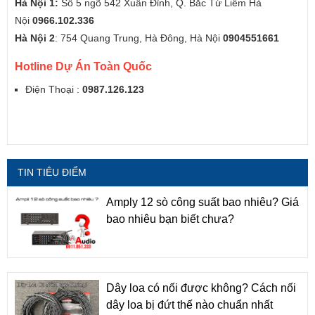
Hà Nội 1:
Số 5 ngõ 542 Xuân Đỉnh, Q. Bắc Từ Liêm Hà
Nội
0966.102.336
Hà Nội 2
: 754 Quang Trung, Hà Đông, Hà Nội
0904551661
Hotline Dự Án Toàn Quốc
Điện Thoại :
0987.126.123
TIN TIÊU ĐIỂM
Amply 12 sò công suất bao nhiêu? Giá
bao nhiêu bạn biết chưa?
Dây loa có nối được không? Cách nối
dây loa bị đứt thế nào chuẩn nhất