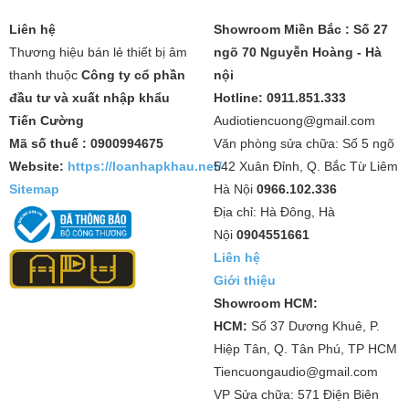
Liên hệ
Showroom Miền Bắc : Số 27
Thương hiệu bán lẻ thiết bị âm
ngõ 70 Nguyễn Hoàng - Hà
thanh thuộc
Công ty cổ phần
nội
đầu tư và xuất nhập khẩu
Hotline: 0911.851.333
Tiến Cường
Audiotiencuong@gmail.com
Mã số thuế : 0900994675
Văn phòng sửa chữa: Số 5 ngõ
Website:
https://loanhapkhau.net/
542 Xuân Đỉnh, Q. Bắc Từ Liêm
Sitemap
Hà Nội
0966.102.336
Địa chỉ: Hà Đông, Hà
Nội
0904551661
Liên hệ
Giới thiệu
Showroom HCM:
HCM:
Số 37 Dương Khuê, P.
Hiệp Tân, Q. Tân Phú, TP HCM
Tiencuongaudio@gmail.com
VP Sửa chữa: 571 Điện Biên