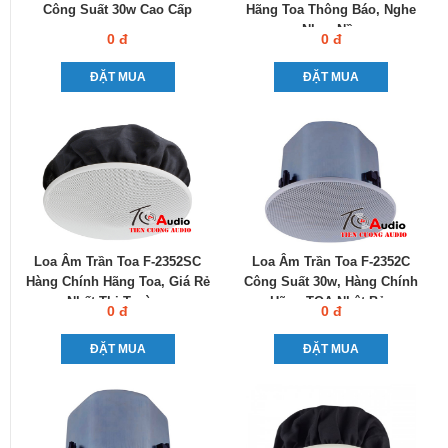
Công Suất 30w Cao Cấp
Hãng Toa Thông Báo, Nghe
Nhạc Nền
0 đ
0 đ
ĐẶT MUA
ĐẶT MUA
Loa Âm Trần Toa F-2352SC
Loa Âm Trần Toa F-2352C
Hàng Chính Hãng Toa, Giá Rẻ
Công Suất 30w, Hàng Chính
Nhất Thị Trường
Hãng TOA Nhật Bản
0 đ
0 đ
ĐẶT MUA
ĐẶT MUA