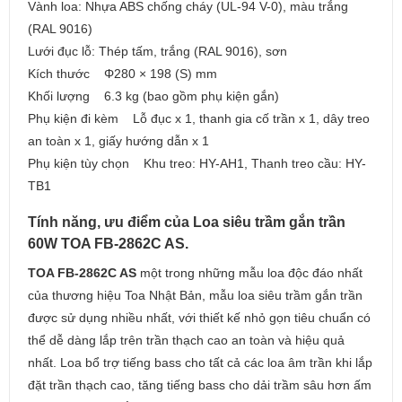
Vành loa: Nhựa ABS chống cháy (UL-94 V-0), màu trắng
(RAL 9016)
Lưới đục lỗ: Thép tấm, trắng (RAL 9016), sơn
Kích thước Φ280 × 198 (S) mm
Khối lượng 6.3 kg (bao gồm phụ kiện gắn)
Phụ kiện đi kèm Lỗ đục x 1, thanh gia cố trần x 1, dây treo
an toàn x 1, giấy hướng dẫn x 1
Phụ kiện tùy chọn Khu treo: HY-AH1, Thanh treo cầu: HY-
TB1
Tính năng, ưu điểm của Loa siêu trầm gắn trần
60W TOA FB-2862C AS.
TOA FB-2862C AS
một trong những mẫu loa độc đáo nhất
của thương hiệu Toa Nhật Bản, mẫu loa siêu trầm gắn trần
được sử dụng nhiều nhất, với thiết kế nhỏ gọn tiêu chuẩn có
thể dễ dàng lắp trên trần thạch cao an toàn và hiệu quả
nhất. Loa bổ trợ tiếng bass cho tất cả các loa âm trần khi lắp
đặt trần thạch cao, tăng tiếng bass cho dải trầm sâu hơn ấm