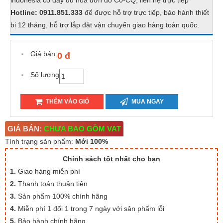
indonesia có đầy đủ hóa đơn đỏ C0-CQ, liên hệ trực tiếp
Hotline: 0911.851.333
để được hỗ trợ trực tiếp, bảo hành thiết
bị 12 tháng, hỗ trợ lắp đặt vận chuyển giao hàng toàn quốc.
Giá bán:
0 đ
Số lượng
THÊM VÀO GIỎ
MUA NGAY
GIÁ BÁN:
CHƯA BAO GỒM VAT
Tình trạng sản phẩm:
Mới 100%
Chính sách tốt nhất cho bạn
1.
Giao hàng miễn phí
2.
Thanh toán thuận tiện
3.
Sản phẩm 100% chính hãng
4.
Miễn phí 1 đổi 1 trong 7 ngày với sản phẩm lỗi
5.
Bảo hành chính hãng