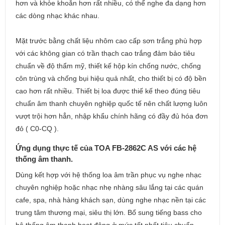
hơn và khỏe khoắn hơn rất nhiều, có thể nghe đa dạng hơn
các dòng nhạc khác nhau.
Mặt trước bằng chất liệu nhôm cao cấp sơn trắng phù hợp
với các không gian có trần thạch cao trắng đảm bảo tiêu
chuẩn về độ thẩm mỹ, thiết kế hộp kín chống nước, chống
côn trùng và chống bụi hiệu quả nhất, cho thiết bị có độ bền
cao hơn rất nhiều. Thiết bị loa được thiế kế theo đúng tiêu
chuẩn âm thanh chuyên nghiệp quốc tế nên chất lượng luôn
vượt trội hơn hẳn, nhập khẩu chính hãng có đầy đủ hóa đơn
đỏ ( C0-CQ ).
Ứng dụng thực tế của TOA FB-2862C AS với các hệ
thống âm thanh.
Dùng kết hợp với hệ thống loa âm trần phục vụ nghe nhạc
chuyên nghiệp hoặc nhạc nhẹ nhàng sâu lắng tại các quán
cafe, spa, nhà hàng khách sạn, dùng nghe nhạc nền tại các
trung tâm thương mại, siêu thị lớn. Bổ sung tiếng bass cho
hệ thống âm thanh hoạt động ở mức tốt nhất tiêu chuẩn