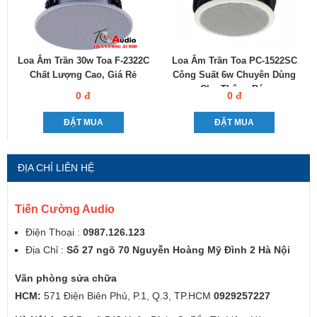
Loa Âm Trần 30w Toa F-2322C
Loa Âm Trần Toa PC-1522SC
Chất Lượng Cao, Giá Rẻ
Công Suất 6w Chuyên Dùng
Cho Thông Báo
0 đ
0 đ
ĐẶT MUA
ĐẶT MUA
ĐỊA CHỈ LIÊN HỆ
Tiến Cường Audio
Điện Thoại :
0987.126.123
Địa Chỉ :
Số 27 ngõ 70 Nguyễn Hoàng Mỹ Đình 2 Hà Nội
Văn phòng sửa chữa
HCM:
571 Điện Biên Phủ, P.1, Q.3, TP.HCM
0929257227