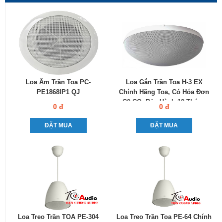
Loa Âm Trần Toa PC-
Loa Gắn Trần Toa H-3 EX
PE1868IP1 QJ
Chính Hãng Toa, Có Hóa Đơn
C0-CQ, Bảo Hành 12 Tháng
0 đ
0 đ
ĐẶT MUA
ĐẶT MUA
Loa Treo Trần TOA PE-304
Loa Treo Trần Toa PE-64 Chính