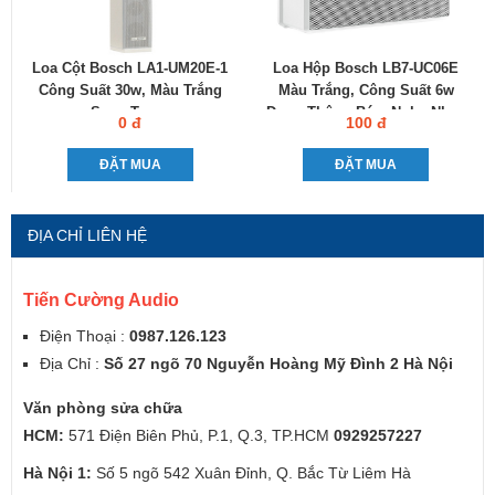
Loa Cột Bosch LA1-UM20E-1
Loa Hộp Bosch LB7-UC06E
Công Suất 30w, Màu Trắng
Màu Trắng, Công Suất 6w
Sang Trọng
Dung Thông Báo, Nghe Nhạc
0 đ
100 đ
ĐẶT MUA
ĐẶT MUA
ĐỊA CHỈ LIÊN HỆ
Tiến Cường Audio
Điện Thoại :
0987.126.123
Địa Chỉ :
Số 27 ngõ 70 Nguyễn Hoàng Mỹ Đình 2 Hà Nội
Văn phòng sửa chữa
HCM:
571 Điện Biên Phủ, P.1, Q.3, TP.HCM
0929257227
Hà Nội 1:
Số 5 ngõ 542 Xuân Đỉnh, Q. Bắc Từ Liêm Hà