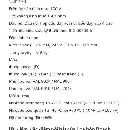
158° / 73°
Điên áp vào đinh mức 100 V
Trở kháng định mức 1667 ohm
Đâu nôi Đầu nối Hộp đấu dây kêt nối kiểu dây vao 4 cực
* Dữ liệu hiệu suất kỹ thuật theo IEC 60268-5
Đặc tính cơ học
Kích thước (C x R x D) 243 x 151 x 141/119 mm
Trọng lượng 0,9 kg
Màu
thung loa/vai (D)
thung loa/ vai (L) Đen (D) hoăc trăng (L)
Phu hợp với RAL 9004 / RAL 9004
Phu hợp với RAL 9010 / RAL 7044
Môi trường
Nhiệt độ hoạt động Từ -25 ºC tới +55 ºC (-13 ºF tới +131 ºF)
Nhiệt độ bảo quản Từ -40 ºC tới +70 ºC (-40 ºF tới +158 ºF)
Độ ẩm tương đối <95%
Ưu điểm, đặc điểm nổi bật của Loa hộp Bosch