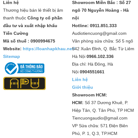
Liên hệ
Showroom Miền Bắc : Số 27
Thương hiệu bán lẻ thiết bị âm
ngõ 70 Nguyễn Hoàng - Hà
thanh thuộc
Công ty cổ phần
nội
đầu tư và xuất nhập khẩu
Hotline: 0911.851.333
Tiến Cường
Audiotiencuong@gmail.com
Mã số thuế : 0900994675
Văn phòng sửa chữa: Số 5 ngõ
Website:
https://loanhapkhau.net/
542 Xuân Đỉnh, Q. Bắc Từ Liêm
Sitemap
Hà Nội
0966.102.336
Địa chỉ: Hà Đông, Hà
Nội
0904551661
Liên hệ
Giới thiệu
Showroom HCM:
HCM:
Số 37 Dương Khuê, P.
Hiệp Tân, Q. Tân Phú, TP HCM
Tiencuongaudio@gmail.com
VP Sửa chữa: 571 Điện Biên
Phủ, P. 1, Q.3, TP.HCM