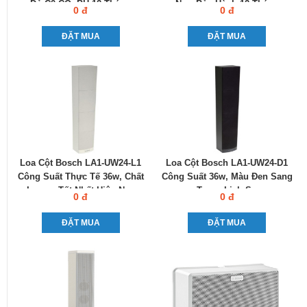
Đỏ C0-CQ, BH 12 Tháng
Nay, Bảo Hành 12 Tháng
0 đ
0 đ
ĐẶT MUA
ĐẶT MUA
Loa Cột Bosch LA1-UW24-L1
Loa Cột Bosch LA1-UW24-D1
Công Suất Thực Tế 36w, Chất
Công Suất 36w, Màu Đen Sang
Lượng Tốt Nhất Hiện Nay
Trọng Lịch Sự
0 đ
0 đ
ĐẶT MUA
ĐẶT MUA