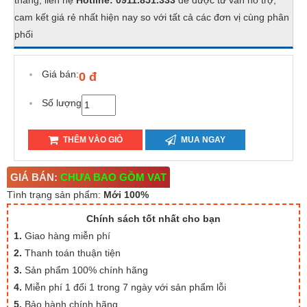
tháng, liên hệ
Hotline: 0911.851.333
để được tư vấn hỗ trợ,
cam kết giá rẻ nhất hiện nay so với tất cả các đơn vị cùng phân
phối
Giá bán:
0 đ
Số lượng
THÊM VÀO GIỎ
MUA NGAY
GIÁ BÁN:
CHƯA BAO GỒM VAT
Tình trạng sản phẩm:
Mới 100%
Chính sách tốt nhất cho bạn
1.
Giao hàng miễn phí
2.
Thanh toán thuận tiện
3.
Sản phẩm 100% chính hãng
4.
Miễn phí 1 đổi 1 trong 7 ngày với sản phẩm lỗi
5.
Bảo hành chính hãng