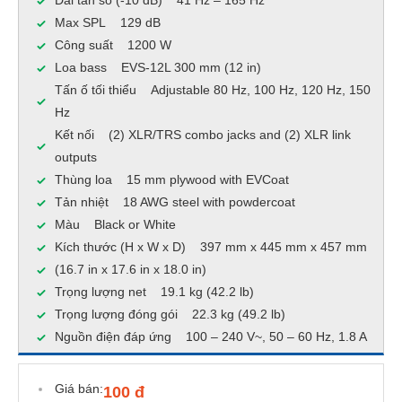
Dải tần số (-10 dB) 41 Hz – 165 Hz
Max SPL 129 dB
Công suất 1200 W
Loa bass EVS-12L 300 mm (12 in)
Tấn ố tối thiểu Adjustable 80 Hz, 100 Hz, 120 Hz, 150
Hz
Kết nối (2) XLR/TRS combo jacks and (2) XLR link
outputs
Thùng loa 15 mm plywood with EVCoat
Tản nhiệt 18 AWG steel with powdercoat
Màu Black or White
Kích thước (H x W x D) 397 mm x 445 mm x 457 mm
(16.7 in x 17.6 in x 18.0 in)
Trọng lượng net 19.1 kg (42.2 lb)
Trọng lượng đóng gói 22.3 kg (49.2 lb)
Nguồn điện đáp ứng 100 – 240 V~, 50 – 60 Hz, 1.8 A
Giá bán:
100 đ