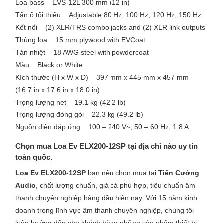
Loa bass EVS-12L 300 mm (12 in)
Tấn ố tối thiểu Adjustable 80 Hz, 100 Hz, 120 Hz, 150 Hz
Kết nối (2) XLR/TRS combo jacks and (2) XLR link outputs
Thùng loa 15 mm plywood with EVCoat
Tản nhiệt 18 AWG steel with powdercoat
Màu Black or White
Kích thước (H x W x D) 397 mm x 445 mm x 457 mm
(16.7 in x 17.6 in x 18.0 in)
Trọng lượng net 19.1 kg (42.2 lb)
Trọng lượng đóng gói 22.3 kg (49.2 lb)
Nguồn điện đáp ứng 100 – 240 V~, 50 – 60 Hz, 1.8 A
Chọn mua Loa Ev ELX200-12SP tại địa chỉ nào uy tín
toàn quốc.
Loa Ev ELX200-12SP
bạn nên chọn mua tại
Tiến Cường
Audio
, chất lượng chuẩn, giá cả phù hợp, tiêu chuẩn âm
thanh chuyên nghiệp hàng đầu hiện nay. Với 15 năm kinh
doanh trong lĩnh vực âm thanh chuyên nghiệp, chúng tôi
luôn hướng đến cho khách hàng những sản phẩm thiết bị