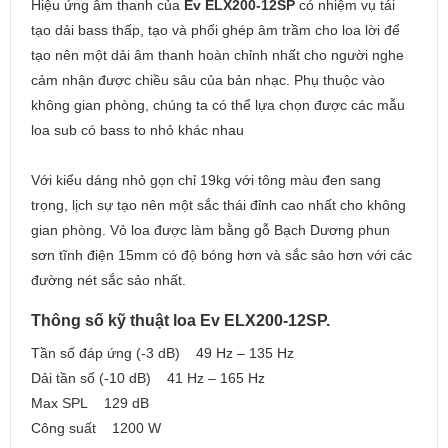
Hiệu ứng âm thanh của
Ev ELX200-12SP
có nhiệm vụ tái
tạo dải bass thấp, tạo và phối ghép âm trầm cho loa lời để
tạo nên một dải âm thanh hoàn chỉnh nhất cho người nghe
cảm nhận được chiều sâu của bản nhạc. Phụ thuộc vào
không gian phòng, chúng ta có thể lựa chọn được các mẫu
loa sub có bass to nhỏ khác nhau
Với kiểu dáng nhỏ gọn chỉ 19kg với tông màu đen sang
trọng, lịch sự tạo nên một sắc thái đỉnh cao nhất cho không
gian phòng. Vỏ loa được làm bằng gỗ Bạch Dương phun
sơn tĩnh điện 15mm có độ bóng hơn và sắc sảo hơn với các
đường nét sắc sảo nhất.
Thông số kỹ thuật loa Ev ELX200-12SP.
Tần số đáp ứng (-3 dB) 49 Hz – 135 Hz
Dải tần số (-10 dB) 41 Hz – 165 Hz
Max SPL 129 dB
Công suất 1200 W