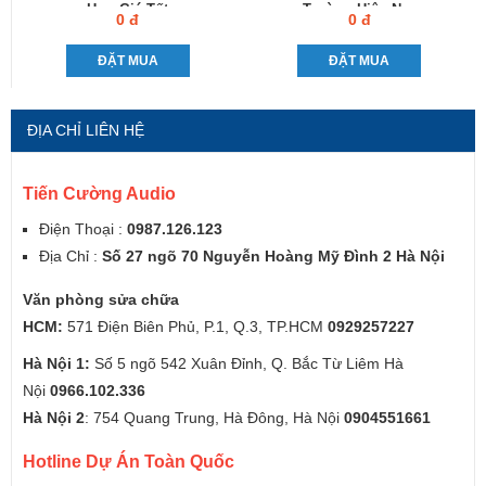
Hay, Giá Tốt
Trường Hiện Nay
0 đ
0 đ
ĐẶT MUA
ĐẶT MUA
ĐỊA CHỈ LIÊN HỆ
Tiến Cường Audio
Điện Thoại :
0987.126.123
Địa Chỉ :
Số 27 ngõ 70 Nguyễn Hoàng Mỹ Đình 2 Hà Nội
Văn phòng sửa chữa
HCM:
571 Điện Biên Phủ, P.1, Q.3, TP.HCM
0929257227
Hà Nội 1:
Số 5 ngõ 542 Xuân Đỉnh, Q. Bắc Từ Liêm Hà
Nội
0966.102.336
Hà Nội 2
: 754 Quang Trung, Hà Đông, Hà Nội
0904551661
Hotline Dự Án Toàn Quốc