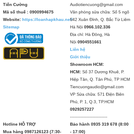
Tiến Cường
Audiotiencuong@gmail.com
Mã số thuế : 0900994675
Văn phòng sửa chữa: Số 5 ngõ
Website:
https://loanhapkhau.net/
542 Xuân Đỉnh, Q. Bắc Từ Liêm
Sitemap
Hà Nội
0966.102.336
Địa chỉ: Hà Đông, Hà
Nội
0904551661
Liên hệ
Giới thiệu
Showroom HCM:
HCM:
Số 37 Dương Khuê, P.
Hiệp Tân, Q. Tân Phú, TP HCM
Tiencuongaudio@gmail.com
VP Sửa chữa: 571 Điện Biên
Phủ, P. 1, Q.3, TP.HCM
0929257227
-------------------------
Hotline HỖ TRỢ
Bảo hành 0935 319 678 (8:00
Mua hàng 0987126123 (7:30-
- 17:00)