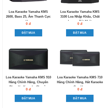
Loa Karaoke Yamaha KMS
Loa Karaoke Yamaha KMS
2600, Bass 25, Âm Thanh Cực
3100 Loa Nhập Khẩu, Chất
Hay
Lượng Tốt Nhất
0 đ
0 đ
ĐẶT MUA
ĐẶT MUA
Loa Karaoke Yamaha KMS 910
Loa Karaoke Yamaha KMS 710
Hàng Chính Hãng, Chuyên
Hàng Chính Hãng, Hát Karaoke
Phục Vụ Karaoke Chuyên
Cực Hay
0 đ
0 đ
Nghiệp
ĐẶT MUA
ĐẶT MUA