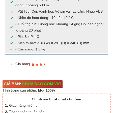
động: Khoảng 500 m
- Vật liệu: Còi, Vành loa, Vỏ pin và Tay cầm: Nhựa ABS
- Nhiệt độ hoạt động: -10 đến 40 ° C
- Tuổi thọ pin: Giọng nói: Khoảng 14 giờ; Còi báo động:
Khoảng 20 phút
- Pin: 8 x Pin C
- Kích thước: 210 (W) × 291 (H) × 346 (D) mm
- Cân nặng: 1.5 kg
Giá bán:
Liên hệ
GIÁ BÁN:
CHƯA BAO GỒM VAT
Tình trạng sản phẩm:
Mới 100%
Chính sách tốt nhất cho bạn
1.
Giao hàng miễn phí
2.
Thanh toán thuận tiện