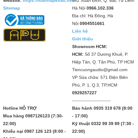
Website:
https://loanhapkhau.net/
542 Xuân Đỉnh, Q. Bắc Từ Liêm
Sitemap
Hà Nội
0966.102.336
Địa chỉ: Hà Đông, Hà
Nội
0904551661
Liên hệ
Giới thiệu
Showroom HCM:
HCM:
Số 37 Dương Khuê, P.
Hiệp Tân, Q. Tân Phú, TP HCM
Tiencuongaudio@gmail.com
VP Sửa chữa: 571 Điện Biên
Phủ, P. 1, Q.3, TP.HCM
0929257227
-------------------------
Hotline HỖ TRỢ
Bảo hành 0935 319 678 (8:00
Mua hàng 0987126123 (7:30-
- 17:00)
22:00)
Kỹ thuật 0332 99 39 89 (7:30 -
Khiếu nại 0987 126 123 (8:00 -
22:00)