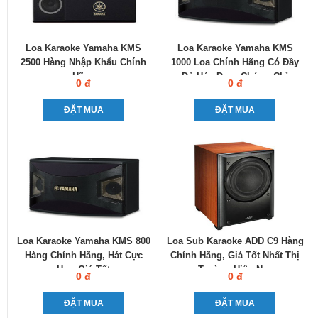
Loa Karaoke Yamaha KMS
Loa Karaoke Yamaha KMS
2500 Hàng Nhập Khẩu Chính
1000 Loa Chính Hãng Có Đầy
Hãng
Đủ Hóa Đơn, Chứng Chỉ
0 đ
0 đ
ĐẶT MUA
ĐẶT MUA
Loa Karaoke Yamaha KMS 800
Loa Sub Karaoke ADD C9 Hàng
Hàng Chính Hãng, Hát Cực
Chính Hãng, Giá Tốt Nhất Thị
Hay, Giá Tốt
Trường Hiện Nay
0 đ
0 đ
ĐẶT MUA
ĐẶT MUA