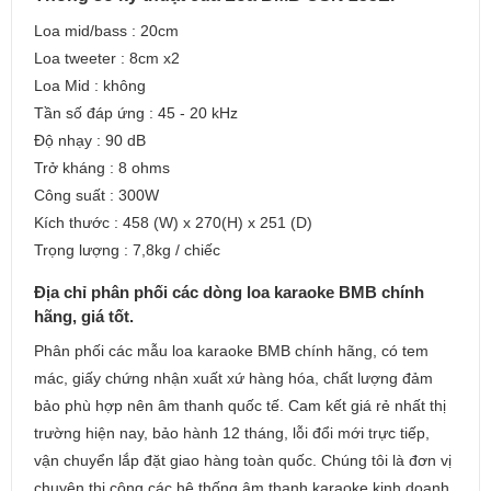
Loa mid/bass : 20cm
Loa tweeter : 8cm x2
Loa Mid : không
Tần số đáp ứng : 45 - 20 kHz
Độ nhạy : 90 dB
Trở kháng : 8 ohms
Công suất : 300W
Kích thước : 458 (W) x 270(H) x 251 (D)
Trọng lượng : 7,8kg / chiếc
Địa chỉ phân phối các dòng loa karaoke BMB chính
hãng, giá tốt.
Phân phối các mẫu loa karaoke BMB chính hãng, có tem
mác, giấy chứng nhận xuất xứ hàng hóa, chất lượng đảm
bảo phù hợp nên âm thanh quốc tế. Cam kết giá rẻ nhất thị
trường hiện nay, bảo hành 12 tháng, lỗi đổi mới trực tiếp,
vận chuyển lắp đặt giao hàng toàn quốc. Chúng tôi là đơn vị
chuyên thi công các hệ thống âm thanh karaoke kinh doanh,