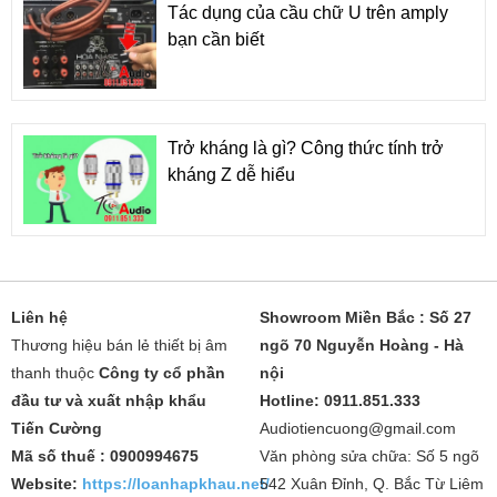
Tác dụng của cầu chữ U trên amply
bạn cần biết
Trở kháng là gì? Công thức tính trở
kháng Z dễ hiểu
Liên hệ
Showroom Miền Bắc : Số 27
Thương hiệu bán lẻ thiết bị âm
ngõ 70 Nguyễn Hoàng - Hà
thanh thuộc
Công ty cổ phần
nội
đầu tư và xuất nhập khẩu
Hotline: 0911.851.333
Tiến Cường
Audiotiencuong@gmail.com
Mã số thuế : 0900994675
Văn phòng sửa chữa: Số 5 ngõ
Website:
https://loanhapkhau.net/
542 Xuân Đỉnh, Q. Bắc Từ Liêm