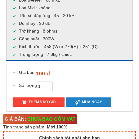
Loa tweeter : 8cm x2
Loa Mid : không
Tần số đáp ứng : 45 - 20 kHz
Độ nhạy : 90 dB
Trở kháng : 8 ohms
Công suất : 300W
Kích thước : 458 (W) x 270(H) x 251 (D)
Trọng lượng : 7,8kg / chiếc
Giá bán:
100 đ
Số lượng
THÊM VÀO GIỎ
MUA NGAY
GIÁ BÁN:
CHƯA BAO GỒM VAT
Tình trạng sản phẩm:
Mới 100%
Chính sách tốt nhất cho bạn