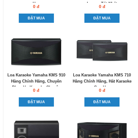
Hay
Lượng Tốt Nhất
0 đ
0 đ
ĐẶT MUA
ĐẶT MUA
Loa Karaoke Yamaha KMS 910
Loa Karaoke Yamaha KMS 710
Hàng Chính Hãng, Chuyên
Hàng Chính Hãng, Hát Karaoke
Phục Vụ Karaoke Chuyên
Cực Hay
0 đ
0 đ
Nghiệp
ĐẶT MUA
ĐẶT MUA