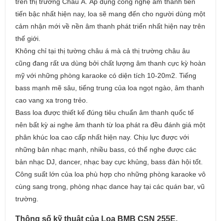
trên thị trường Châu Á. Áp dụng công nghệ âm thanh tiên
tiến bậc nhất hiện nay, loa sẽ mang đến cho người dùng một
cảm nhận mới về nền âm thanh phát triển nhất hiện nay trên
thế giới.
Không chỉ tại thị tường châu á mà cả thị trường châu âu
cũng đang rất ưa dùng bởi chất lượng âm thanh cực kỳ hoàn
mỹ với những phòng karaoke có diện tích 10-20m2. Tiếng
bass mạnh mẽ sâu, tiếng trung của loa ngọt ngào, âm thanh
cao vang xa trong trẻo.
Bass loa được thiết kế đúng tiêu chuẩn âm thanh quốc tế
nên bất kỳ ai nghe âm thanh từ loa phát ra đều đánh giá một
phân khúc loa cao cấp nhất hiện nay. Chịu lực được với
những bản nhạc mạnh, nhiều bass, có thể nghe được các
bản nhạc DJ, dancer, nhạc bay cực khủng, bass đàn hội tốt.
Công suất lớn của loa phù hợp cho những phòng karaoke vô
cùng sang trọng, phòng nhạc dance hay tại các quán bar, vũ
trường.
Thông số kỹ thuật của Loa BMB CSN 255E.