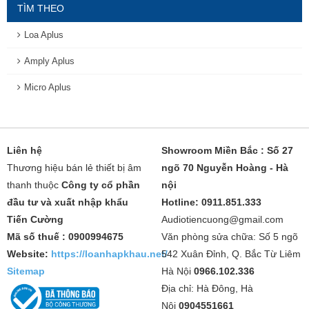
TÌM THEO
Loa Aplus
Amply Aplus
Micro Aplus
Liên hệ
Showroom Miền Bắc : Số 27
Thương hiệu bán lẻ thiết bị âm
ngõ 70 Nguyễn Hoàng - Hà
thanh thuộc
Công ty cổ phần
nội
đầu tư và xuất nhập khẩu
Hotline: 0911.851.333
Tiến Cường
Audiotiencuong@gmail.com
Mã số thuế : 0900994675
Văn phòng sửa chữa: Số 5 ngõ
Website:
https://loanhapkhau.net/
542 Xuân Đỉnh, Q. Bắc Từ Liêm
Sitemap
Hà Nội
0966.102.336
Địa chỉ: Hà Đông, Hà
Nội
0904551661