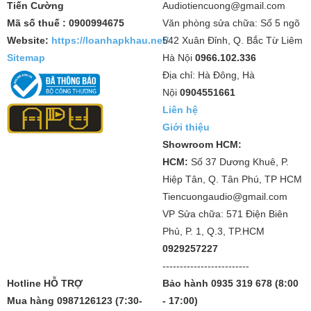
Tiến Cường
Audiotiencuong@gmail.com
Mã số thuế : 0900994675
Văn phòng sửa chữa: Số 5 ngõ
Website:
https://loanhapkhau.net/
542 Xuân Đỉnh, Q. Bắc Từ Liêm
Sitemap
Hà Nội
0966.102.336
Địa chỉ: Hà Đông, Hà
Nội
0904551661
Liên hệ
Giới thiệu
Showroom HCM:
HCM:
Số 37 Dương Khuê, P.
Hiệp Tân, Q. Tân Phú, TP HCM
Tiencuongaudio@gmail.com
VP Sửa chữa: 571 Điện Biên
Phủ, P. 1, Q.3, TP.HCM
0929257227
-------------------------
Hotline HỖ TRỢ
Bảo hành 0935 319 678 (8:00
Mua hàng 0987126123 (7:30-
- 17:00)