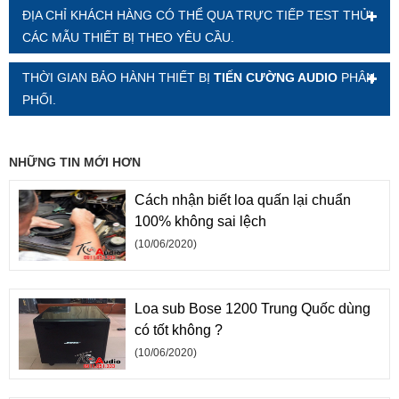
ĐỊA CHỈ KHÁCH HÀNG CÓ THỂ QUA TRỰC TIẾP TEST THỬ
CÁC MẪU THIẾT BỊ THEO YÊU CẦU.
THỜI GIAN BẢO HÀNH THIẾT BỊ
TIẾN CƯỜNG AUDIO
PHÂN
PHỐI.
NHỮNG TIN MỚI HƠN
Cách nhận biết loa quấn lại chuẩn
100% không sai lệch
(10/06/2020)
Loa sub Bose 1200 Trung Quốc dùng
có tốt không ?
(10/06/2020)