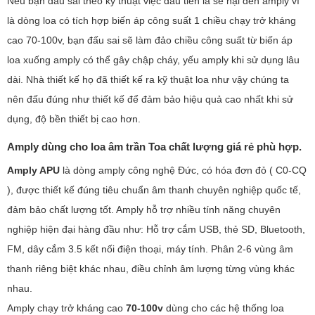
Nếu bạn đấu sai theo kỹ thuật việc đầu tiên là sẽ hại đến amply vì
là dòng loa có tích hợp biến áp công suất 1 chiều chạy trở kháng
cao 70-100v, bạn đấu sai sẽ làm đảo chiều công suất từ biến áp
loa xuống amply có thể gây chập cháy, yếu amply khi sử dụng lâu
dài. Nhà thiết kế họ đã thiết kế ra kỹ thuật loa như vậy chúng ta
nên đấu đúng như thiết kế để đảm bảo hiệu quả cao nhất khi sử
dụng, độ bền thiết bị cao hơn.
Amply dùng cho loa âm trần Toa chất lượng giá rẻ phù hợp.
Amply APU
là dòng amply công nghệ Đức, có hóa đơn đỏ ( C0-CQ
), được thiết kế đúng tiêu chuẩn âm thanh chuyên nghiệp quốc tế,
đảm bảo chất lượng tốt. Amply hỗ trợ nhiều tính năng chuyên
nghiệp hiện đại hàng đầu như: Hỗ trợ cắm USB, thẻ SD, Bluetooth,
FM, dây cắm 3.5 kết nối điện thoại, máy tính. Phân 2-6 vùng âm
thanh riêng biệt khác nhau, điều chỉnh âm lượng từng vùng khác
nhau.
Amply chạy trở kháng cao
70-100v
dùng cho các hệ thống loa