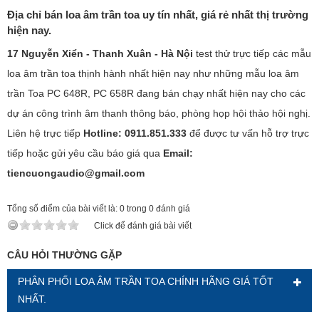
Địa chỉ bán loa âm trần toa uy tín nhất, giá rẻ nhất thị trường
hiện nay.
17 Nguyễn Xiển - Thanh Xuân - Hà Nội
test thử trực tiếp các mẫu
loa âm trần toa thịnh hành nhất hiện nay như những mẫu loa âm
trần Toa PC 648R, PC 658R đang bán chạy nhất hiện nay cho các
dự án công trình âm thanh thông báo, phòng họp hội thảo hội nghị.
Liên hệ trực tiếp
Hotline: 0911.851.333
để được tư vấn hỗ trợ trực
tiếp hoặc gửi yêu cầu báo giá qua
Email:
tiencuongaudio@gmail.com
Tổng số điểm của bài viết là: 0 trong 0 đánh giá
Click để đánh giá bài viết
CÂU HỎI THƯỜNG GẶP
PHÂN PHỐI LOA ÂM TRẦN TOA CHÍNH HÃNG GIÁ TỐT
NHẤT.