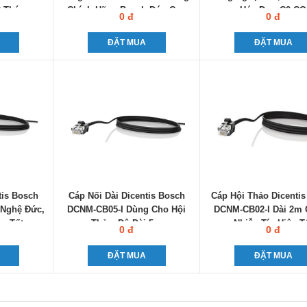
2 Tháng
Chính Hãng Bosch Đức Cao
Hóa Đơn C0-CQ
0 đ
0 đ
Cấp
ĐẶT MUA
ĐẶT MUA
tis Bosch
Cáp Nối Dài Dicentis Bosch
Cáp Hội Thảo Dicenti
Nghệ Đức,
DCNM-CB05-I Dùng Cho Hội
DCNM-CB02-I Dài 2m
c Tốt
Thảo, Độ Dài 5m
Nhiễu Tín Hiệu T
0 đ
0 đ
ĐẶT MUA
ĐẶT MUA