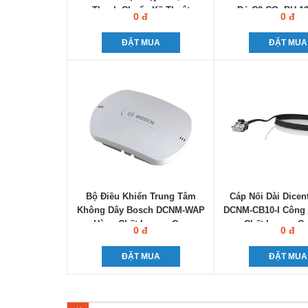
Thanh Chuẩn Kỹ Thuật
Đỏ C0-CQ, BH 1
0 đ
0 đ
ĐẶT MUA
ĐẶT MUA
Bộ Điều Khiển Trung Tâm
Cáp Nối Dài Dicen
Không Dây Bosch DCNM-WAP
DCNM-CB10-I Công 
Hàng Chất Lượng Cao
Chất Lượng Cự
0 đ
0 đ
ĐẶT MUA
ĐẶT MUA