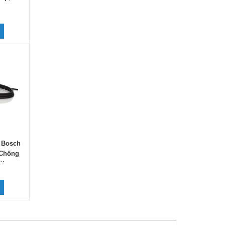
s Bosch
 Chống
ốt