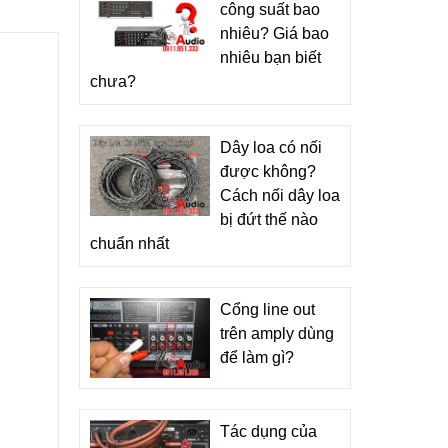
công suất bao
nhiêu? Giá bao
nhiêu bạn biết
chưa?
Dây loa có nối
được không?
Cách nối dây loa
bị đứt thế nào
chuẩn nhất
Cổng line out
trên amply dùng
để làm gì?
Tác dụng của