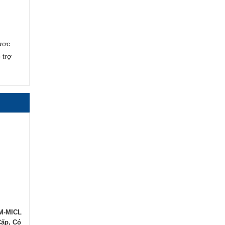
được
 trợ
M-MICL
Cấp, Có