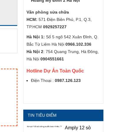
Hoàng Mỹ Đình 2 Hà Nội
Văn phòng sửa chữa
HCM:
571 Điện Biên Phủ, P.1, Q.3,
TP.HCM
0929257227
Hà Nội 1:
Số 5 ngõ 542 Xuân Đỉnh, Q.
Bắc Từ Liêm Hà Nội
0966.102.336
Hà Nội 2
: 754 Quang Trung, Hà Đông,
Hà Nội
0904551661
Hotline Dự Án Toàn Quốc
Điện Thoại :
0987.126.123
TIN TIÊU ĐIỂM
Amply 12 sò