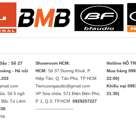
ắc : Số 27
Showroom HCM:
Hotline HỖ T
oàng - Hà nội
HCM:
Số 37 Dương Khuê, P.
Mua hàng 098
1.333
Hiệp Tân, Q. Tân Phú, TP HCM
22:00)
gmail.com
Tiencuongaudio@gmail.com
Khiếu nại 0987
ữa: Số 5 ngõ
VP Sửa chữa: 571 Điện Biên Phủ,
21:30)
. Bắc Từ Liêm
P. 1, Q.3, TP.HCM
0929257227
336
-------------------------
 Hà