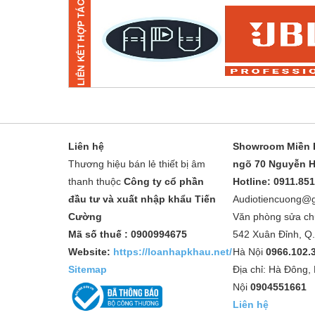
Liên hệ
Showroom Miền B
Thương hiệu bán lẻ thiết bị âm
ngõ 70 Nguyễn H
thanh thuộc
Công ty cổ phần
Hotline: 0911.85
đầu tư và xuất nhập khẩu Tiến
Audiotiencuong@
Cường
Văn phòng sửa ch
Mã số thuế : 0900994675
542 Xuân Đỉnh, Q
Website:
https://loanhapkhau.net/
Hà Nội
0966.102.
Sitemap
Địa chỉ: Hà Đông,
Nội
0904551661
Liên hệ