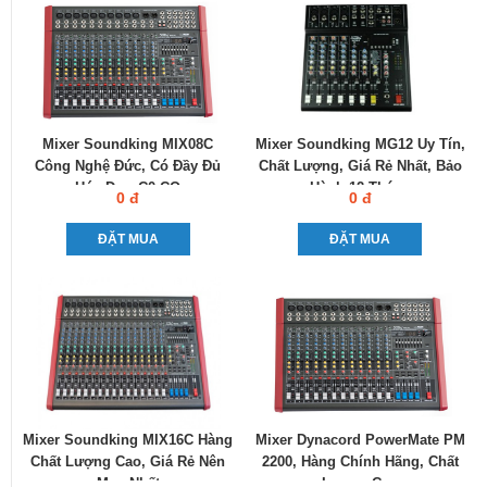
Mixer Soundking MIX08C
Mixer Soundking MG12 Uy Tín,
Công Nghệ Đức, Có Đầy Đủ
Chất Lượng, Giá Rẻ Nhất, Bảo
Hóa Đơn C0-CQ
Hành 12 Tháng
0 đ
0 đ
ĐẶT MUA
ĐẶT MUA
Mixer Soundking MIX16C Hàng
Mixer Dynacord PowerMate PM
Chất Lượng Cao, Giá Rẻ Nên
2200, Hàng Chính Hãng, Chất
Mua Nhất
Lượng Cao