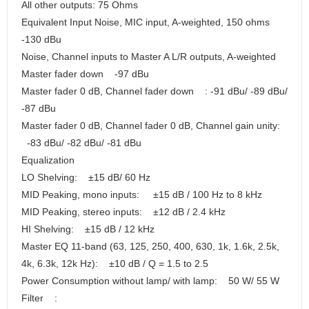
All other outputs: 75 Ohms
Equivalent Input Noise, MIC input, A-weighted, 150 ohms
-130 dBu
Noise, Channel inputs to Master A L/R outputs, A-weighted
Master fader down -97 dBu
Master fader 0 dB, Channel fader down : -91 dBu/ -89 dBu/
-87 dBu
Master fader 0 dB, Channel fader 0 dB, Channel gain unity:
-83 dBu/ -82 dBu/ -81 dBu
Equalization
LO Shelving: ±15 dB/ 60 Hz
MID Peaking, mono inputs: ±15 dB / 100 Hz to 8 kHz
MID Peaking, stereo inputs: ±12 dB / 2.4 kHz
HI Shelving: ±15 dB / 12 kHz
Master EQ 11-band (63, 125, 250, 400, 630, 1k, 1.6k, 2.5k,
4k, 6.3k, 12k Hz): ±10 dB / Q = 1.5 to 2.5
Power Consumption without lamp/ with lamp: 50 W/ 55 W
Filter :