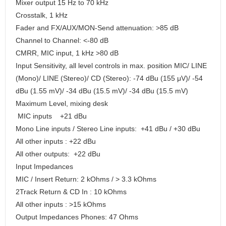
Mixer output 15 Hz to 70 kHz
Crosstalk, 1 kHz
Fader and FX/AUX/MON-Send attenuation: >85 dB
Channel to Channel: <-80 dB
CMRR, MIC input, 1 kHz >80 dB
Input Sensitivity, all level controls in max. position MIC/ LINE
(Mono)/ LINE (Stereo)/ CD (Stereo): -74 dBu (155 μV)/ -54
dBu (1.55 mV)/ -34 dBu (15.5 mV)/ -34 dBu (15.5 mV)
Maximum Level, mixing desk
MIC inputs +21 dBu
Mono Line inputs / Stereo Line inputs: +41 dBu / +30 dBu
All other inputs : +22 dBu
All other outputs: +22 dBu
Input Impedances
MIC / Insert Return: 2 kOhms / > 3.3 kOhms
2Track Return & CD In : 10 kOhms
All other inputs : >15 kOhms
Output Impedances Phones: 47 Ohms