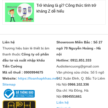
Trở kháng là gì? Công thức tính trở
kháng Z dễ hiểu
Liên hệ
Showroom Miền Bắc : Số 27
Thương hiệu bán lẻ thiết bị âm
ngõ 70 Nguyễn Hoàng - Hà
thanh thuộc
Công ty cổ phần
nội
đầu tư và xuất nhập khẩu
Hotline: 0911.851.333
Tiến Cường
Audiotiencuong@gmail.com
Mã số thuế : 0900994675
Văn phòng sửa chữa: Số 5 ngõ
Website:
https://loanhapkhau.net/
542 Xuân Đỉnh, Q. Bắc Từ Liêm
Sitemap
Hà Nội
0966.102.336
Địa chỉ: Hà Đông, Hà
Nội
0904551661
Liên hệ