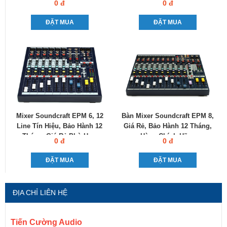
0 đ
0 đ
ĐẶT MUA
ĐẶT MUA
Mixer Soundcraft EPM 6, 12
Bàn Mixer Soundcraft EPM 8,
Line Tín Hiệu, Bảo Hành 12
Giá Rẻ, Bảo Hành 12 Tháng,
Tháng, Giá Rẻ Phù Hợp
Hàng Chính Hãng
0 đ
0 đ
ĐẶT MUA
ĐẶT MUA
ĐỊA CHỈ LIÊN HỆ
Tiến Cường Audio