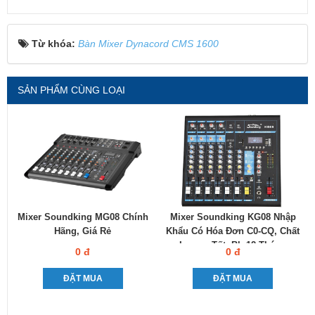
Từ khóa:
Bàn Mixer Dynacord CMS 1600
SẢN PHẨM CÙNG LOẠI
Mixer Soundking MG08 Chính
Mixer Soundking KG08 Nhập
Hãng, Giá Rẻ
Khẩu Có Hóa Đơn C0-CQ, Chất
Lượng Tốt, Bh 12 Tháng
0 đ
0 đ
ĐẶT MUA
ĐẶT MUA