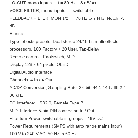
LO-CUT, mono inputs f = 80 Hz, 18 dB/oct
VOICE FILTER, mono inputs: switchable
FEEDBACK FILTER, MON 1/2: 70 Hz to 7 kHz, Notch, -9
dB
Effects
Type, effects presets: Dual stereo 24/48-bit multi effects
processors, 100 Factory + 20 User, Tap-Delay
Remote control: Footswitch, MIDI
Display 128 x 64 pixels, OLED
Digital Audio Interface
Channels: 4 In / 4 Out
AD/DA Conversion, Sampling Rate: 24-bit, 44.1 / 48 / 88.2 /
96 kHz
PC Interface: USB2.0, Female Type B
MIDI Interface 5-pin DIN connector, In / Out
Phantom Power, switchable in groups 48V DC
Power Requirements (SMPS with auto range mains input)
100 V to 240 V AC, 50 Hz to 60 Hz