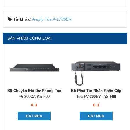
Từ khóa:
Amply Toa A-1706ER
SẢN PHẨM CÙNG LOẠI
Bộ Chuyển Đổi Dự Phòng Toa
Bộ Phát Tin Nhắn Khẩn Cấp
FV-200CA-AS F00
Toa FV-200EV -AS F00
0 đ
0 đ
ĐẶT MUA
ĐẶT MUA