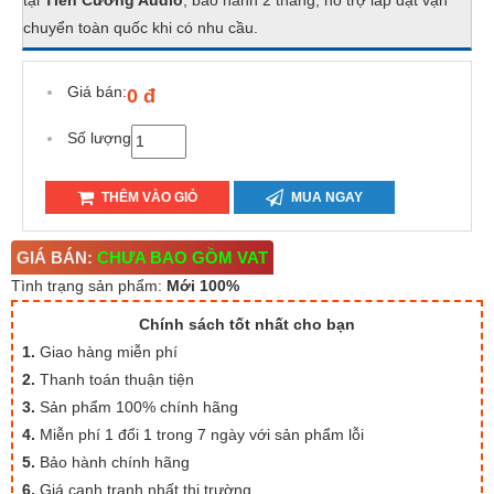
tại
Tiến Cường Audio
, bảo hành 2 tháng, hỗ trợ lắp đặt vận
chuyển toàn quốc khi có nhu cầu.
Giá bán:
0 đ
Số lượng
THÊM VÀO GIỎ
MUA NGAY
GIÁ BÁN:
CHƯA BAO GỒM VAT
Tình trạng sản phẩm:
Mới 100%
Chính sách tốt nhất cho bạn
1.
Giao hàng miễn phí
2.
Thanh toán thuận tiện
3.
Sản phẩm 100% chính hãng
4.
Miễn phí 1 đổi 1 trong 7 ngày với sản phẩm lỗi
5.
Bảo hành chính hãng
6.
Giá cạnh tranh nhất thị trường