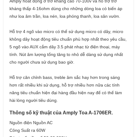
Amply hoat động ở trở kháng cao 70-100v và hỗ trợ trở
kháng thấp 4-16ohm dùng cho những dòng loa có biến áp
như loa âm trần, loa nén, loa phóng thanh, loa sân vườn.
Hỗ trợ 4 ngõ vào micro có thể sử dụng micro có dây, micro
không dây hoạt động tiêu chuẩn phù hợp nhất theo yêu cầu,
5 ngõ vào AUX cắm dây 3.5 phát nhạc từ điện thoại, máy
tính. Nút âm lượng tổng tăng to nhỏ dễ dàng sử dụng nhất
cho người chưa sử dụng bao giờ.
Hỗ trợ căn chỉnh bass, treble âm sắc hay hơn trong sáng
hơn rất nhiều khi sử dụng, hỗ trợ nhiều hơn nữa các tính
năng tiêu chuẩn hiện đại hàng đầu hiện nay để có thể làm
hài lòng người tiêu dùng.
Thông số kỹ thuật của Amply Toa A-1706ER.
Nguồn điện Nguồn AC
Công Suất ra 60W