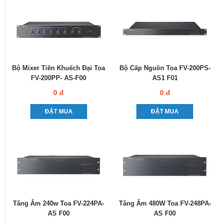
Bộ Mixer Tiền Khuếch Đại Toa
Bộ Cấp Nguồn Toa FV-200PS-
FV-200PP- AS-F00
AS1 F01
0 đ
0 đ
ĐẶT MUA
ĐẶT MUA
Tăng Âm 240w Toa FV-224PA-
Tăng Âm 480W Toa FV-248PA-
AS F00
AS F00