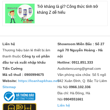
Trở kháng là gì? Công thức tính trở
kháng Z dễ hiểu
Liên hệ
Showroom Miền Bắc : Số 27
Thương hiệu bán lẻ thiết bị âm
ngõ 70 Nguyễn Hoàng - Hà
thanh thuộc
Công ty cổ phần
nội
đầu tư và xuất nhập khẩu
Hotline: 0911.851.333
Tiến Cường
Audiotiencuong@gmail.com
Mã số thuế : 0900994675
Văn phòng sửa chữa: Số 5 ngõ
Website:
https://loanhapkhau.net/
542 Xuân Đỉnh, Q. Bắc Từ Liêm
Sitemap
Hà Nội
0966.102.336
Địa chỉ: Hà Đông, Hà
Nội
0904551661
Liên hệ