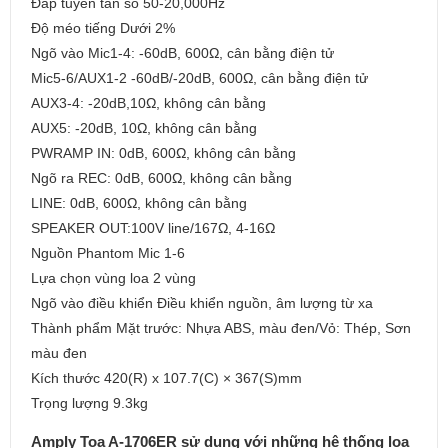
Đáp tuyến tần số 50-20,000Hz
Độ méo tiếng Dưới 2%
Ngõ vào Mic1-4: -60dB, 600Ω, cân bằng điện tử
Mic5-6/AUX1-2 -60dB/-20dB, 600Ω, cân bằng điện tử
AUX3-4: -20dB,10Ω, không cân bằng
AUX5: -20dB, 10Ω, không cân bằng
PWRAMP IN: 0dB, 600Ω, không cân bằng
Ngõ ra REC: 0dB, 600Ω, không cân bằng
LINE: 0dB, 600Ω, không cân bằng
SPEAKER OUT:100V line/167Ω, 4-16Ω
Nguồn Phantom Mic 1-6
Lựa chọn vùng loa 2 vùng
Ngõ vào điều khiển Điều khiển nguồn, âm lượng từ xa
Thành phẩm Mặt trước: Nhựa ABS, màu đen/Vỏ: Thép, Sơn
màu đen
Kích thước 420(R) x 107.7(C) × 367(S)mm
Trọng lượng 9.3kg
Amply Toa A-1706ER sử dụng với những hệ thống loa