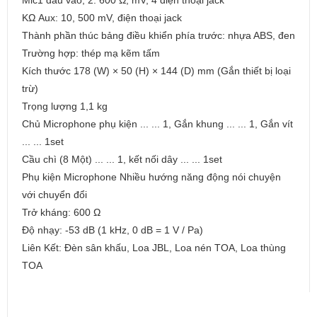
Mic1 đầu vào, 2: 600 Ω, mV, 4 điện thoại jack
KΩ Aux: 10, 500 mV, điện thoại jack
Thành phần thúc bảng điều khiển phía trước: nhựa ABS, đen
Trường hợp: thép mạ kẽm tấm
Kích thước 178 (W) × 50 (H) × 144 (D) mm (Gắn thiết bị loại
trừ)
Trọng lượng 1,1 kg
Chủ Microphone phụ kiện ... ... 1, Gắn khung ... ... 1, Gắn vít
... ... 1set
Cầu chì (8 Một) ... ... 1, kết nối dây ... ... 1set
Phụ kiện Microphone Nhiều hướng năng động nói chuyện
với chuyển đổi
Trở kháng: 600 Ω
Độ nhạy: -53 dB (1 kHz, 0 dB = 1 V / Pa)
Liên Kết: Đèn sân khấu, Loa JBL, Loa nén TOA, Loa thùng
TOA