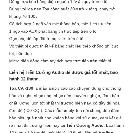
Dùng trực tiếp bằng điện nguồn 12v ắc quy trên ô tô
Dùng với loa nén Toa công suất 30w trở xuống, chạy trở
kháng 70-100v
Có tích hợp 2 ngõ vào mic thông báo, mic 1 có ưu tiên
1 ngõ vào AUX phát bảng tin trực tiếp trên ô tô
Gọn nhẹ dễ lắp đặt ở mọi vị trí trên ô tô
Vỏ thiết bị được thiết kế bằng chất liệu thép chống ghỉ cực
tốt, bền đẹp
Micro điện động cầm tay tích hợp trực tiếp trên thiết bị
Liên hệ Tiến Cường Audio để được giá tốt nhất, bảo
hành 12 tháng.
Toa CA -130
là mẫu amply cao cấp chuyên dùng cho thông
báo và nghe nhạc nhẹ, nhạc nền chuyên nghiệp, đảm bảo
chất lượng luôn tốt nhất thị trường hiện nay, có đầy đủ hóa
đơn đỏ ( C0-CQ ). Các mẫu amply Toa nói chung đều đảm
bảo hiệu quả nhất cho khách hàng khi sử dụng, cam kết giá
rẻ nhất thị trường hiện nay tại
Tiến Cường Audio
, bảo hành
12 tháng, hỗ trợ đổi mới khi lỗi kỹ thuật, liên hệ
Hotline: