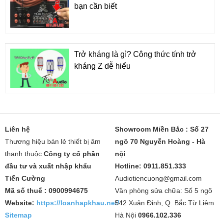
bạn cần biết
Trở kháng là gì? Công thức tính trở
kháng Z dễ hiểu
Liên hệ
Showroom Miền Bắc : Số 27
Thương hiệu bán lẻ thiết bị âm
ngõ 70 Nguyễn Hoàng - Hà
thanh thuộc
Công ty cổ phần
nội
đầu tư và xuất nhập khẩu
Hotline: 0911.851.333
Tiến Cường
Audiotiencuong@gmail.com
Mã số thuế : 0900994675
Văn phòng sửa chữa: Số 5 ngõ
Website:
https://loanhapkhau.net/
542 Xuân Đỉnh, Q. Bắc Từ Liêm
Sitemap
Hà Nội
0966.102.336