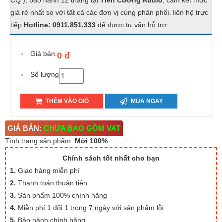
CQ ), bảo hành 12 tháng tại
Tiến Cường Audio
, cam kết mức
giá rẻ nhất so với tất cả các đơn vị cùng phân phối. liên hệ trực
tiếp
Hotline: 0911.851.333
để được tư vấn hỗ trợ
Giá bán:
0 đ
Số lượng
THÊM VÀO GIỎ
MUA NGAY
GIÁ BÁN:
CHƯA BAO GỒM VAT
Tình trạng sản phẩm:
Mới 100%
Chính sách tốt nhất cho bạn
1.
Giao hàng miễn phí
2.
Thanh toán thuận tiện
3.
Sản phẩm 100% chính hãng
4.
Miễn phí 1 đổi 1 trong 7 ngày với sản phẩm lỗi
5.
Bảo hành chính hãng