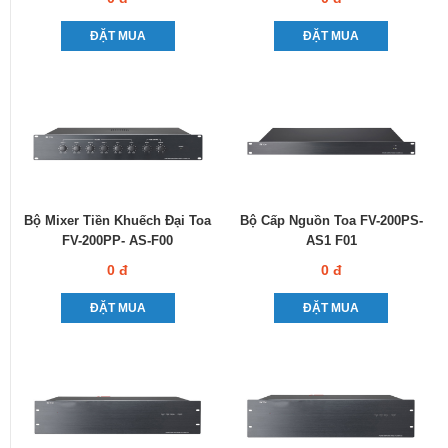
ĐẶT MUA
ĐẶT MUA
Bộ Mixer Tiền Khuếch Đại Toa
Bộ Cấp Nguồn Toa FV-200PS-
FV-200PP- AS-F00
AS1 F01
0 đ
0 đ
ĐẶT MUA
ĐẶT MUA