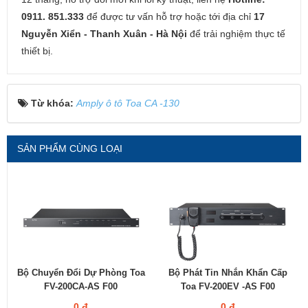
0911. 851.333
để được tư vấn hỗ trợ hoặc tới địa chỉ
17
Nguyễn Xiển - Thanh Xuân - Hà Nội
để trải nghiệm thực tế
thiết bị.
Từ khóa:
Amply ô tô Toa CA -130
SẢN PHẨM CÙNG LOẠI
Bộ Chuyển Đổi Dự Phòng Toa
Bộ Phát Tin Nhắn Khẩn Cấp
FV-200CA-AS F00
Toa FV-200EV -AS F00
0 đ
0 đ