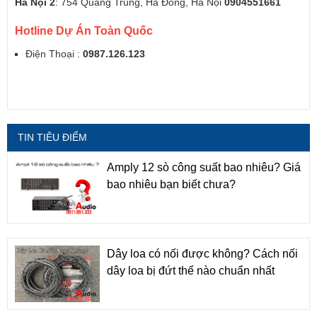
Hà Nội 2
: 754 Quang Trung, Hà Đông, Hà Nội
0904551661
Hotline Dự Án Toàn Quốc
Điện Thoại :
0987.126.123
TIN TIÊU ĐIỂM
Amply 12 sò công suất bao nhiêu? Giá
bao nhiêu bạn biết chưa?
Dây loa có nối được không? Cách nối
dây loa bị đứt thế nào chuẩn nhất