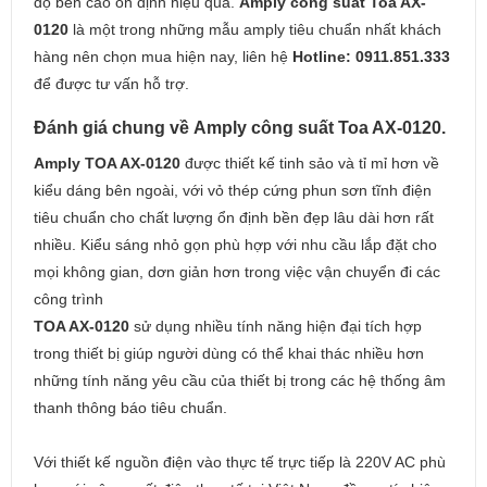
độ bền cao ổn định hiệu quả.
Amply công suất Toa AX-
0120
là một trong những mẫu amply tiêu chuẩn nhất khách
hàng nên chọn mua hiện nay, liên hệ
Hotline: 0911.851.333
để được tư vấn hỗ trợ.
Đánh giá chung về Amply công suất Toa AX-0120.
Amply TOA AX-0120
được thiết kế tinh sảo và tỉ mỉ hơn về
kiểu dáng bên ngoài, với vỏ thép cứng phun sơn tĩnh điện
tiêu chuẩn cho chất lượng ổn định bền đẹp lâu dài hơn rất
nhiều. Kiểu sáng nhỏ gọn phù hợp với nhu cầu lắp đặt cho
mọi không gian, dơn giản hơn trong việc vận chuyển đi các
công trình
TOA AX-0120
sử dụng nhiều tính năng hiện đại tích hợp
trong thiết bị giúp người dùng có thể khai thác nhiều hơn
những tính năng yêu cầu của thiết bị trong các hệ thống âm
thanh thông báo tiêu chuẩn.
Với thiết kế nguồn điện vào thực tế trực tiếp là 220V AC phù