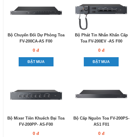
Bộ Chuyển Đổi Dự Phòng Toa
Bộ Phát Tin Nhắn Khẩn Cấp
FV-200CA-AS F00
Toa FV-200EV -AS F00
0 đ
0 đ
ĐẶT MUA
ĐẶT MUA
Bộ Mixer Tiền Khuếch Đại Toa
Bộ Cấp Nguồn Toa FV-200PS-
FV-200PP- AS-F00
AS1 F01
0 đ
0 đ