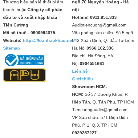
Thương hiệu bán lẻ thiết bị âm
ngõ 70 Nguyễn Hoàng - Hà
thanh thuộc
Công ty cổ phần
nội
đầu tư và xuất nhập khẩu
Hotline: 0911.851.333
Tiến Cường
Audiotiencuong@gmail.com
Mã số thuế : 0900994675
Văn phòng sửa chữa: Số 5 ngõ
Website:
https://loanhapkhau.net/
542 Xuân Đỉnh, Q. Bắc Từ Liêm
Sitemap
Hà Nội
0966.102.336
Địa chỉ: Hà Đông, Hà
Nội
0904551661
Liên hệ
Giới thiệu
Showroom HCM:
HCM:
Số 37 Dương Khuê, P.
Hiệp Tân, Q. Tân Phú, TP HCM
Tiencuongaudio@gmail.com
VP Sửa chữa: 571 Điện Biên
Phủ, P. 1, Q.3, TP.HCM
0929257227