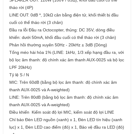
SPEAKER OUT: 120W (100V / 83Ω), khối đầu cuối có thể
tháo rời (4P)
LINE OUT: 0dB *, 10kΩ cân bằng điện tử, khối thiết bị đầu
cuối có thể tháo rời (3 chân)
Đầu ra lỗi Đầu ra Octocopter, thủng: DC 35V, dòng điều
khiển: dưới 50mA, khối đầu cuối có thể tháo rời (3 chân)
Phản hồi thường xuyên 50Hz - 20kHz ± 3dB (Dòng)
Tổng méo hài hòa 1% (LINE: 1kHz, 1/3 xếp hạng đầu ra, với
bộ lọc âm thanh: độ chính xác âm thanh AUX-0025 và bộ lọc
LPF 20kHz)
Tỷ lệ S / N
MIC: Trên 60dB (bằng bộ lọc âm thanh: độ chính xác âm
thanh AUX-0025 và A-weighted)
LINE: Trên 80dB (bằng bộ lọc âm thanh: độ chính xác âm
thanh AUX-0025 và A-weighted)
Điều khiển Kiểm soát độ lợi MIC, kiểm soát độ lợi LINE
Chỉ báo Đèn LED nguồn (xanh) x 1, Đèn LED tín hiệu (xanh
lục) x 1, Đèn LED cao điểm (đỏ) x 1, Bảo vệ đầu ra LED (đỏ)