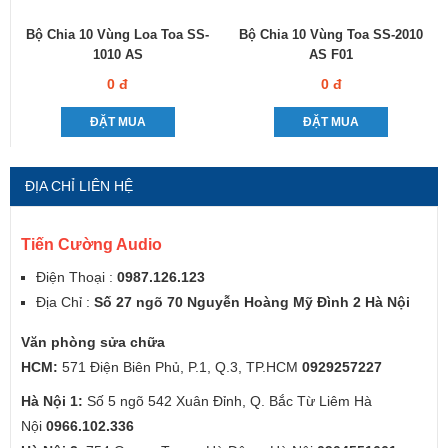
Bộ Chia 10 Vùng Loa Toa SS-
Bộ Chia 10 Vùng Toa SS-2010
1010 AS
AS F01
0 đ
0 đ
ĐẶT MUA
ĐẶT MUA
ĐỊA CHỈ LIÊN HỆ
Tiến Cường Audio
Điện Thoại :
0987.126.123
Địa Chỉ :
Số 27 ngõ 70 Nguyễn Hoàng Mỹ Đình 2 Hà Nội
Văn phòng sửa chữa
HCM:
571 Điện Biên Phủ, P.1, Q.3, TP.HCM
0929257227
Hà Nội 1:
Số 5 ngõ 542 Xuân Đỉnh, Q. Bắc Từ Liêm Hà
Nội
0966.102.336