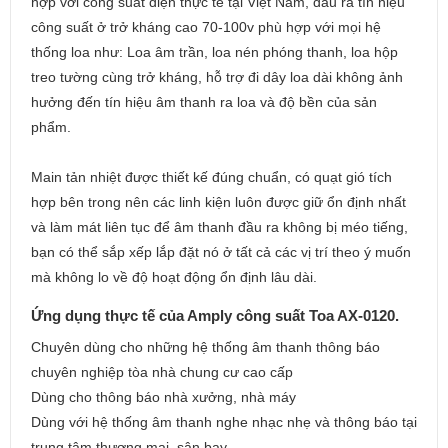
hợp với công suất điện thực tế tại Việt Nam, đầu ra tín hiệu
công suất ở trở kháng cao 70-100v phù hợp với mọi hệ
thống loa như: Loa âm trần, loa nén phóng thanh, loa hộp
treo tường cùng trở kháng, hỗ trợ đi dây loa dài không ảnh
hưởng đến tín hiệu âm thanh ra loa và độ bền của sản
phẩm.
Main tản nhiệt được thiết kế đúng chuẩn, có quạt gió tích
hợp bên trong nên các linh kiện luôn được giữ ổn định nhất
và làm mát liên tục để âm thanh đầu ra không bị méo tiếng,
bạn có thể sắp xếp lắp đặt nó ở tất cả các vị trí theo ý muốn
mà không lo về độ hoạt động ổn định lâu dài.
Ứng dụng thực tế của Amply công suất Toa AX-0120.
Chuyên dùng cho những hệ thống âm thanh thông báo
chuyên nghiệp tòa nhà chung cư cao cấp
Dùng cho thông báo nhà xưởng, nhà máy
Dùng với hệ thống âm thanh nghe nhạc nhẹ và thông báo tại
trung tâm thương mại, sân bay..