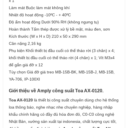
x 1
Làm mát Buộc làm mát không khí
Nhiệt độ hoạt động -10ºC - + 40ºC
Độ ẩm hoạt động Dưới 90% RH (không ngưng tụ)
Hoàn thành Tấm thép được xử lý bề mặt, màu đen, sơn
Kích thước (W x H x D) 210 x 50 x 290 mm
Cân nặng 2,16 kg
Phụ kiện Khối thiết bị đầu cuối có thể tháo rời (3 chân) x 4;
khối thiết bị đầu cuối có thể tháo rời (4 chân) x 1; Vít M3x4
để gắn giá đỡ x 12
Tùy chọn Giá đỡ giá treo MB-15B-BK, MB-15B-J, MB-15B,
YA-706, IP-100XI
Giới thiệu về Amply công suất Toa AX-0120.
Toa AX-0120
là thiết bị công suất chuyên dùng cho hệ thống
loa thông báo, nghe nhạc nhẹ chuyên nghiệp, hàng nhập
khẩu chính hãng có đầy đủ hóa đơn đỏ, C0-C0 công nghệ
Nhật Bản, xưởng sản xuất tại indonesia, chất lượng cực tốt,