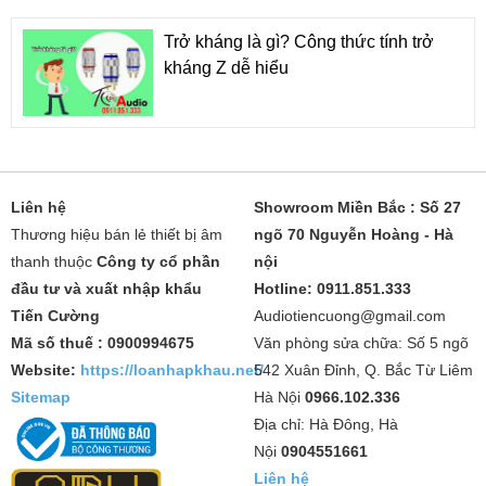
Trở kháng là gì? Công thức tính trở
kháng Z dễ hiểu
Liên hệ
Showroom Miền Bắc : Số 27
Thương hiệu bán lẻ thiết bị âm
ngõ 70 Nguyễn Hoàng - Hà
thanh thuộc
Công ty cổ phần
nội
đầu tư và xuất nhập khẩu
Hotline: 0911.851.333
Tiến Cường
Audiotiencuong@gmail.com
Mã số thuế : 0900994675
Văn phòng sửa chữa: Số 5 ngõ
Website:
https://loanhapkhau.net/
542 Xuân Đỉnh, Q. Bắc Từ Liêm
Sitemap
Hà Nội
0966.102.336
Địa chỉ: Hà Đông, Hà
Nội
0904551661
Liên hệ