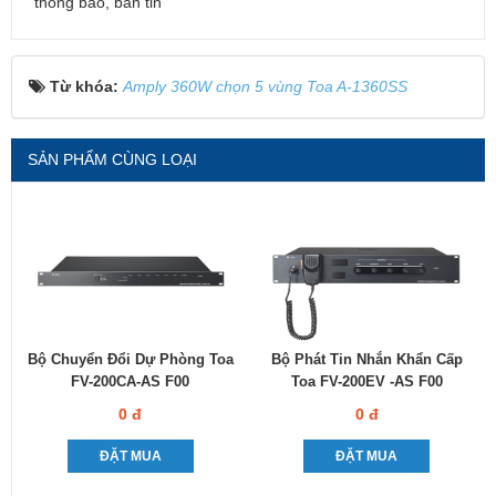
thông báo, bản tin
Từ khóa:
Amply 360W chọn 5 vùng Toa A-1360SS
SẢN PHẨM CÙNG LOẠI
Bộ Chuyển Đổi Dự Phòng Toa
Bộ Phát Tin Nhắn Khẩn Cấp
FV-200CA-AS F00
Toa FV-200EV -AS F00
0 đ
0 đ
ĐẶT MUA
ĐẶT MUA