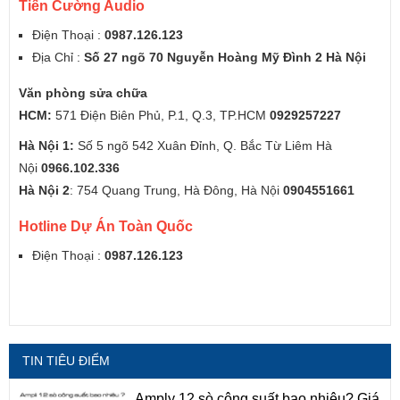
Tiến Cường Audio
Điện Thoại :
0987.126.123
Địa Chỉ :
Số 27 ngõ 70 Nguyễn Hoàng Mỹ Đình 2 Hà Nội
Văn phòng sửa chữa
HCM:
571 Điện Biên Phủ, P.1, Q.3, TP.HCM
0929257227
Hà Nội 1:
Số 5 ngõ 542 Xuân Đỉnh, Q. Bắc Từ Liêm Hà
Nội
0966.102.336
Hà Nội 2
: 754 Quang Trung, Hà Đông, Hà Nội
0904551661
Hotline Dự Án Toàn Quốc
Điện Thoại :
0987.126.123
TIN TIÊU ĐIỂM
Amply 12 sò công suất bao nhiêu? Giá