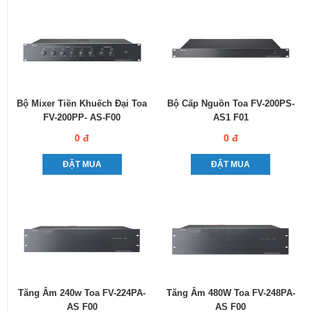
Bộ Mixer Tiền Khuếch Đại Toa
Bộ Cấp Nguồn Toa FV-200PS-
FV-200PP- AS-F00
AS1 F01
0 đ
0 đ
ĐẶT MUA
ĐẶT MUA
Tăng Âm 240w Toa FV-224PA-
Tăng Âm 480W Toa FV-248PA-
AS F00
AS F00