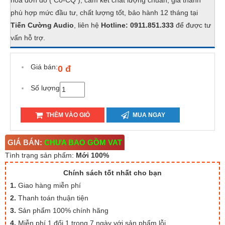
hóa đơn đỏ ( C0-CQ ), cam kết chất lượng chuẩn, giá thành
phù hợp mức đầu tư, chất lượng tốt, bảo hành 12 tháng tại
Tiến Cường Audio
, liên hệ
Hotline: 0911.851.333
để được tư
vấn hỗ trợ.
Giá bán:
0 đ
Số lượng
THÊM VÀO GIỎ
MUA NGAY
GIÁ BÁN:
CHƯA BAO GỒM VAT
Tình trạng sản phẩm:
Mới 100%
Chính sách tốt nhất cho bạn
1.
Giao hàng miễn phí
2.
Thanh toán thuận tiện
3.
Sản phẩm 100% chính hãng
4.
Miễn phí 1 đổi 1 trong 7 ngày với sản phẩm lỗi