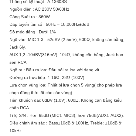
Thông số kỹ thuật : A-1360SS
Nguồn điện : AC 230V 50/60Hz
Công Suất ra : 360W
Đáp tuyến tần số : 50Hz – 18,000Hz±3dB
Độ méo tiếng : Dưới 1%
Ngõ vào: MIC 1-3: -52dBV (2.5mV), 600Ω, không cân bằng,
Jack 6ly.
AUX 1,2:-10dBV(316mV), 10kΩ, không cân bằng, Jack hoa
sen RCA.
Ngõ ra : Đầu ra loa: Đầu nối ra loa với dạng vít.
Đường ra trực tiếp: 4-16Ω, 28Ω (100V).
Lựa chọn vùng loa: Thiết bị lựa chọn 5 vùng( cho phép lựa
chọn đồng thời tất các các vùng)
Tiền khuếch đại: 0dBV (1.0V), 600Ω, Không cân bằng kiểu
chân RCA.
Tỉ lệ S/N : Hơn 65dB (MIC1-MIC3), hơn 75dB(AUX1-AUX2).
Điều chỉnh âm sắc : Bass±10dB ở 100Hz, Treble: ±10dB ở
10kHz.