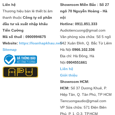
Liên hệ
Showroom Miền Bắc : Số 27
Thương hiệu bán lẻ thiết bị âm
ngõ 70 Nguyễn Hoàng - Hà
thanh thuộc
Công ty cổ phần
nội
đầu tư và xuất nhập khẩu
Hotline: 0911.851.333
Tiến Cường
Audiotiencuong@gmail.com
Mã số thuế : 0900994675
Văn phòng sửa chữa: Số 5 ngõ
Website:
https://loanhapkhau.net/
542 Xuân Đỉnh, Q. Bắc Từ Liêm
Sitemap
Hà Nội
0966.102.336
Địa chỉ: Hà Đông, Hà
Nội
0904551661
Liên hệ
Giới thiệu
Showroom HCM:
HCM:
Số 37 Dương Khuê, P.
Hiệp Tân, Q. Tân Phú, TP HCM
Tiencuongaudio@gmail.com
VP Sửa chữa: 571 Điện Biên
Phủ, P. 1, Q.3, TP.HCM