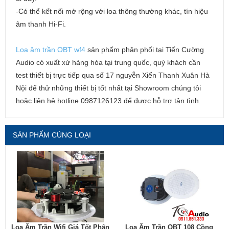
-Có thể kết nối mở rộng với loa thông thường khác, tín hiệu
âm thanh Hi-Fi.
Loa âm trần OBT wf4
sản phẩm phân phối tại Tiến Cường
Audio có xuất xứ hàng hóa tại trung quốc, quý khách cần
test thiết bị trực tiếp qua số 17 nguyễn Xiển Thanh Xuân Hà
Nội để thử những thiết bị tốt nhất tại Showroom chúng tôi
hoặc liên hệ hotline 0987126123 để được hỗ trợ tận tình.
SẢN PHẨM CÙNG LOẠI
Loa Âm Trần Wifi Giá Tốt Phân
Loa Âm Trần OBT 108 Cồng