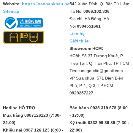
Website:
https://loanhapkhau.net/
542 Xuân Đỉnh, Q. Bắc Từ Liêm
Sitemap
Hà Nội
0966.102.336
Địa chỉ: Hà Đông, Hà
Nội
0904551661
Liên hệ
Giới thiệu
Showroom HCM:
HCM:
Số 37 Dương Khuê, P.
Hiệp Tân, Q. Tân Phú, TP HCM
Tiencuongaudio@gmail.com
VP Sửa chữa: 571 Điện Biên
Phủ, P. 1, Q.3, TP.HCM
0929257227
-------------------------
Hotline HỖ TRỢ
Bảo hành 0935 319 678 (8:00
Mua hàng 0987126123 (7:30-
- 17:00)
22:00)
Kỹ thuật 0332 99 39 89 (7:30 -
Khiếu nại 0987 126 123 (8:00 -
22:00)