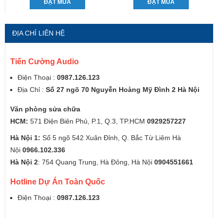
ĐẶT MUA
ĐẶT MUA
ĐỊA CHỈ LIÊN HỆ
Tiến Cường Audio
Điện Thoại :
0987.126.123
Địa Chỉ :
Số 27 ngõ 70 Nguyễn Hoàng Mỹ Đình 2 Hà Nội
Văn phòng sửa chữa
HCM:
571 Điện Biên Phủ, P.1, Q.3, TP.HCM
0929257227
Hà Nội 1:
Số 5 ngõ 542 Xuân Đỉnh, Q. Bắc Từ Liêm Hà
Nội
0966.102.336
Hà Nội 2
: 754 Quang Trung, Hà Đông, Hà Nội
0904551661
Hotline Dự Án Toàn Quốc
Điện Thoại :
0987.126.123