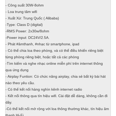
- Công suất 30W-8ohm
- Loa trung tâm wifi
- Xuất Xứ: Trung Quốc ( Alibaba)
-Type: Class D (digital)
-RMS Power: 2x30w/8ohm
-Power input: DC24V/2.5A.
- Phát #âmthanh, #nhạc từ smartphone, ipad
- Có thể chia loa theo phòng, và có thể điều khiển riêng biệt
từng phòng riêng biệt, hoặc tất cả các phòng
-Tìm kiếm và nghe nhạc online miễn phí trên internet thông
qua ứng dụng
- Airplay Funtion: Có chức năng airplay, chia sẻ bất kỳ bài hát
nào theo yêu cầu.
- Có thể kết nối hàng nghìn kênh internet radio
- Kết nối thông qua tín hiệu wifi. Cài đặt dễ dàng, không cần đi
dây.
-Có thể kết nối mở rộng với loa thông thường khác, tín hiệu âm
thanh Hi-Fi.