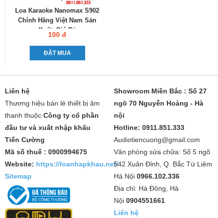
Loa Karaoke Nanomax S902
Chính Hãng Việt Nam Sản
Xuất, Giá Rẻ
100 đ
ĐẶT MUA
Liên hệ
Showroom Miền Bắc : Số 27
Thương hiệu bán lẻ thiết bị âm
ngõ 70 Nguyễn Hoàng - Hà
thanh thuộc
Công ty cổ phần
nội
đầu tư và xuất nhập khẩu
Hotline: 0911.851.333
Tiến Cường
Audiotiencuong@gmail.com
Mã số thuế : 0900994675
Văn phòng sửa chữa: Số 5 ngõ
Website:
https://loanhapkhau.net/
542 Xuân Đỉnh, Q. Bắc Từ Liêm
Sitemap
Hà Nội
0966.102.336
Địa chỉ: Hà Đông, Hà
Nội
0904551661
Liên hệ