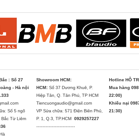
ắc : Số 27
Showroom HCM:
Hotline HỖ T
oàng - Hà nội
HCM:
Số 37 Dương Khuê, P.
Mua hàng 098
1.333
Hiệp Tân, Q. Tân Phú, TP HCM
22:00)
gmail.com
Tiencuongaudio@gmail.com
Khiếu nại 0987
ữa: Số 5 ngõ
VP Sửa chữa: 571 Điện Biên Phủ,
21:30)
. Bắc Từ Liêm
P. 1, Q.3, TP.HCM
0929257227
336
-------------------------
 Hà