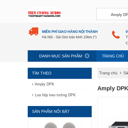
MIỄN PHÍ GIAO HÀNG NỘI THÀNH
0
Hà Nội - Sài Gòn bán kính 10km (*)
T
C
DANH MỤC SẢN PHẨM
TRANG CHỦ
Trang chủ
Sả
TÌM THEO
Amply DPK
Amply DPK
Loa hộp treo tường DPK
SẢN PHẨM NỔI BẬT