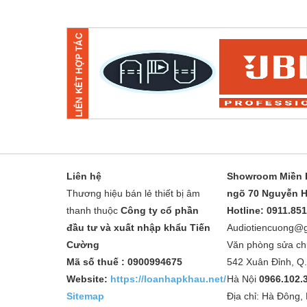
Liên hệ
Showroom Miền B
Thương hiệu bán lẻ thiết bị âm
ngõ 70 Nguyễn H
thanh thuộc
Công ty cổ phần
Hotline: 0911.85
đầu tư và xuất nhập khẩu Tiến
Audiotiencuong@
Cường
Văn phòng sửa ch
Mã số thuế : 0900994675
542 Xuân Đỉnh, Q
Website:
https://loanhapkhau.net/
Hà Nội
0966.102.
Sitemap
Địa chỉ: Hà Đông,