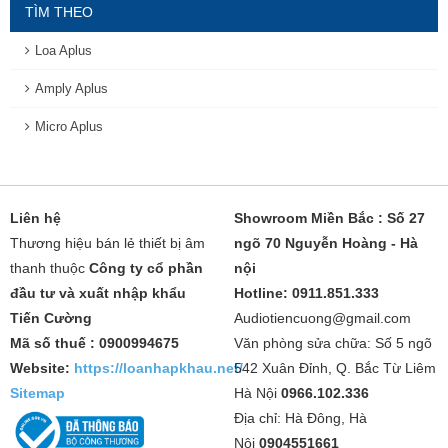
TÌM THEO
Loa Aplus
Amply Aplus
Micro Aplus
Liên hệ
Showroom Miền Bắc : Số 27
Thương hiệu bán lẻ thiết bị âm
ngõ 70 Nguyễn Hoàng - Hà
thanh thuộc
Công ty cổ phần
nội
đầu tư và xuất nhập khẩu
Hotline: 0911.851.333
Tiến Cường
Audiotiencuong@gmail.com
Mã số thuế : 0900994675
Văn phòng sửa chữa: Số 5 ngõ
Website:
https://loanhapkhau.net/
542 Xuân Đỉnh, Q. Bắc Từ Liêm
Sitemap
Hà Nội
0966.102.336
Địa chỉ: Hà Đông, Hà
Nội
0904551661