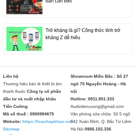
bạn cần biết
Trở kháng là gì? Công thức tính trở
kháng Z dễ hiểu
Liên hệ
Showroom Miền Bắc : Số 27
Thương hiệu bán lẻ thiết bị âm
ngõ 70 Nguyễn Hoàng - Hà
thanh thuộc
Công ty cổ phần
nội
đầu tư và xuất nhập khẩu
Hotline: 0911.851.333
Tiến Cường
Audiotiencuong@gmail.com
Mã số thuế : 0900994675
Văn phòng sửa chữa: Số 5 ngõ
Website:
https://loanhapkhau.net/
542 Xuân Đỉnh, Q. Bắc Từ Liêm
Sitemap
Hà Nội
0966.102.336