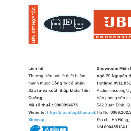
Liên hệ
Showroom Miền B
Thương hiệu bán lẻ thiết bị âm
ngõ 70 Nguyễn H
thanh thuộc
Công ty cổ phần
Hotline: 0911.85
đầu tư và xuất nhập khẩu Tiến
Audiotiencuong@
Cường
Văn phòng sửa ch
Mã số thuế : 0900994675
542 Xuân Đỉnh, Q
Website:
https://loanhapkhau.net/
Hà Nội
0966.102.
Sitemap
Địa chỉ: Hà Đông,
Nội
0904551661