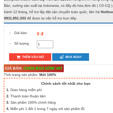
Bản, xưởng sản xuất tại Indonesia, có đầy đủ hóa đơn đỏ ( C0-CQ )
hành 12 tháng, hỗ trợ lắp đặt vận chuyển toàn quốc, liên hệ
Hotline
0911.851.333
để được tư vấn hỗ trợ trực tiếp.
Giá bán:
0 đ
Số lượng
THÊM VÀO GIỎ
MUA NGAY
GIÁ BÁN:
CHƯA BAO GỒM VAT
Tình trạng sản phẩm:
Mới 100%
Chính sách tốt nhất cho bạn
1.
Giao hàng miễn phí
2.
Thanh toán thuận tiện
3.
Sản phẩm 100% chính hãng
4.
Miễn phí 1 đổi 1 trong 7 ngày với sản phẩm lỗi