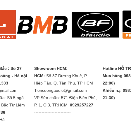
ắc : Số 27
Showroom HCM:
Hotline HỖ T
oàng - Hà nội
HCM:
Số 37 Dương Khuê, P.
Mua hàng 098
1.333
Hiệp Tân, Q. Tân Phú, TP HCM
22:00)
gmail.com
Tiencuongaudio@gmail.com
Khiếu nại 0987
ữa: Số 5 ngõ
VP Sửa chữa: 571 Điện Biên Phủ,
21:30)
. Bắc Từ Liêm
P. 1, Q.3, TP.HCM
0929257227
336
-------------------------
 Hà