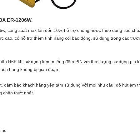
TOA ER-1206W.
 6w, công suất max lên đến 10w, hỗ trợ chống nước theo đúng tiêu chu
c cao, có hỗ trợ thêm tính năng còi báo động, sử dụng trong các trườ
ẩn R6P khi sử dụng kèm miếng đệm PIN với thời lượng sử dụng pin l
hách hàng không bị gián đoạn
ốt, đảm bảo khách hàng yên tâm sử dụng với mọi nhu cầu, độ hút âm 
g chân thực nhất.
 nhỏ