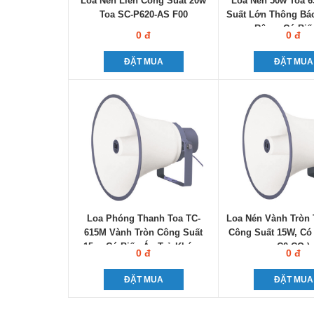
Loa Nén Liền Công Suất 20w
Loa Nén 50w Toa 
Toa SC-P620-AS F00
Suất Lớn Thông Báo
Rộng, Có Biế
0 đ
0 đ
ĐẶT MUA
ĐẶT MUA
Loa Phóng Thanh Toa TC-
Loa Nén Vành Tròn 
615M Vành Tròn Công Suất
Công Suất 15W, Có
15w, Có Biến Áp Trở Kháng
C0-CQ )
0 đ
0 đ
Cao
ĐẶT MUA
ĐẶT MUA