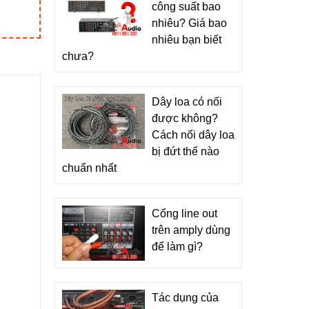
công suất bao
nhiêu? Giá bao
nhiêu bạn biết
chưa?
Dây loa có nối
được không?
Cách nối dây loa
bị đứt thế nào
chuẩn nhất
Cổng line out
trên amply dùng
để làm gì?
Tác dụng của