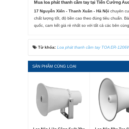
Mua loa phát thanh cầm tay tại Tiến Cường Audio
17 Nguyễn Xiển - Thanh Xuân - Hà Nội
chuyên cun
chất lượng tốt, độ bền cao theo đúng tiêu chuẩn. Bả
quốc, cam kết giá rẻ nhất so với tất cả các bên cùn
Từ khóa:
Loa phát thanh cầm tay TOA ER-1206
SẢN PHẨM CÙNG LOẠI