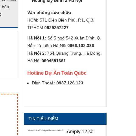
Hoàng Mỹ Đình 2 Hà Nội
, bảo
Văn phòng sửa chữa
:
HCM:
571 Điện Biên Phủ, P.1, Q.3,
TP.HCM
0929257227
Hà Nội 1:
Số 5 ngõ 542 Xuân Đỉnh, Q.
Bắc Từ Liêm Hà Nội
0966.102.336
Hà Nội 2
: 754 Quang Trung, Hà Đông,
Hà Nội
0904551661
Hotline Dự Án Toàn Quốc
Điện Thoại :
0987.126.123
TIN TIÊU ĐIỂM
Amply 12 sò