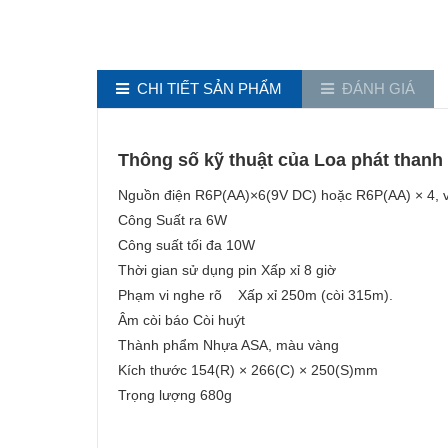
CHI TIẾT SẢN PHẨM
ĐÁNH GIÁ
Thông số kỹ thuật của Loa phát than
Nguồn điện R6P(AA)×6(9V DC) hoặc R6P(AA) × 4, v
Công Suất ra 6W
Công suất tối đa 10W
Thời gian sử dụng pin Xấp xỉ 8 giờ
Phạm vi nghe rõ Xấp xỉ 250m (còi 315m).
Âm còi báo Còi huýt
Thành phẩm Nhựa ASA, màu vàng
Kích thước 154(R) × 266(C) × 250(S)mm
Trọng lượng 680g