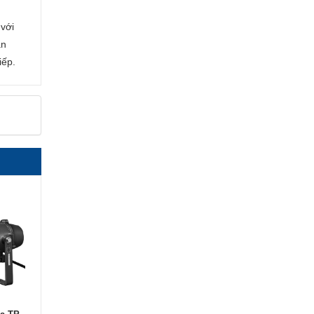
 với
àn
iếp.