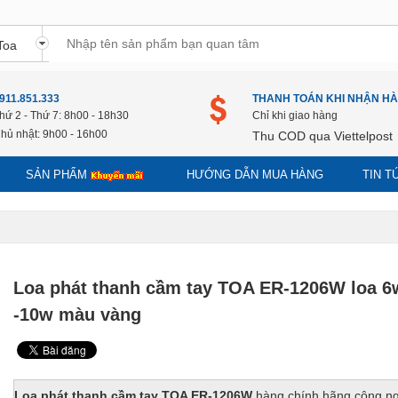
911.851.333
THANH TOÁN KHI NHẬN H
hứ 2 - Thứ 7: 8h00 - 18h30
Chỉ khi giao hàng
hủ nhật: 9h00 - 16h00
Thu COD qua Viettelpost
SẢN PHẨM
HƯỚNG DẪN MUA HÀNG
TIN 
Loa phát thanh cầm tay TOA ER-1206W loa 6
-10w màu vàng
Loa phát thanh cầm tay TOA ER-1206W
hàng chính hãng công n