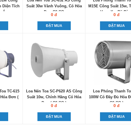
651M Công
Loa Nén Toa SC-632 AS Công
Loa Phóng Thanh To
 Diện Tích
Suất 30w Vành Vuông, Có Hóa
M15E Công Suất 15w, T
n Áp
Đơn C0-CQ
Vang Xa, Rõ Ràn
0 đ
0 đ
ĐẶT MUA
ĐẶT MUA
Toa TC-615
Loa Nén Toa SC-P620 AS Công
Loa Phóng Thanh To
 Hóa Đơn (
Suất 10w, Chính Hãng Có Hóa
100W Có Đầy Đủ Hóa Đ
Đơn ( C0-CQ )
C0-CQ )
0 đ
0 đ
ĐẶT MUA
ĐẶT MUA