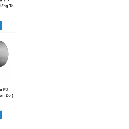
a TP-
iếng To
g
a PJ-
ơn Đỏ (