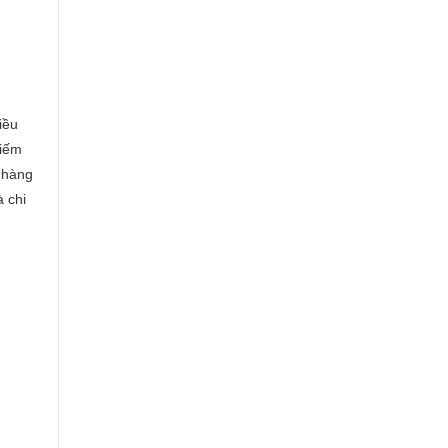
iều
hiếm
h hàng
 chi