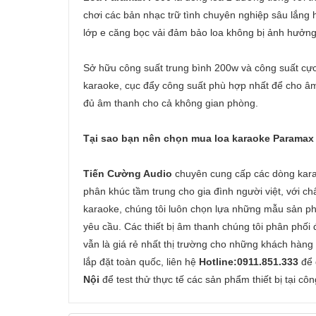
chơi các bản nhạc trữ tình chuyên nghiệp sâu lắng 
lớp e căng bọc vải đảm bảo loa không bị ảnh hưởng
Sở hữu công suất trung bình 200w và công suất cực
karaoke, cục đẩy công suất phù hợp nhất để cho âm
đủ âm thanh cho cả không gian phòng.
Tại sao bạn nên chọn mua loa karaoke Paramax 
Tiến Cường Audio
chuyên cung cấp các dòng karao
phân khúc tầm trung cho gia đình người việt, với c
karaoke, chúng tôi luôn chọn lựa những mẫu sản ph
yêu cầu. Các thiết bị âm thanh chúng tôi phân phối
vẫn là giá rẻ nhất thị trường cho những khách hàng
lắp đặt toàn quốc, liên hệ
Hotline:0911.851.333
để 
Nội
để test thử thực tế các sản phẩm thiết bị tại công