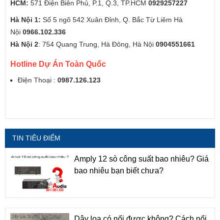
HCM:
571 Điện Biên Phủ, P.1, Q.3, TP.HCM
0929257227
Hà Nội 1:
Số 5 ngõ 542 Xuân Đỉnh, Q. Bắc Từ Liêm Hà
Nội
0966.102.336
Hà Nội 2
: 754 Quang Trung, Hà Đông, Hà Nội
0904551661
Hotline Dự Án Toàn Quốc
Điện Thoại :
0987.126.123
TIN TIÊU ĐIỂM
Amply 12 sò công suất bao nhiêu? Giá
bao nhiêu bạn biết chưa?
Dây loa có nối được không? Cách nối