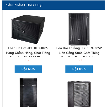
SẢN PHẨM CÙNG LOẠI
Loa Sub Hơi JBL KP 6018S
Loa Hội Trường JBL SRX 835P
Hàng Chính Hãng, Chất Tiếng
Liền Công Suất, Chất Tiếng
Cực Hay, Bh 12-36 Tháng
Cực Hay, Bass Đánh Lực
0 đ
0 đ
ĐẶT MUA
ĐẶT MUA