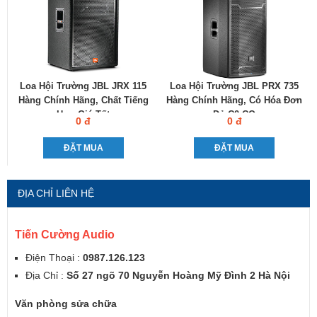
Loa Hội Trường JBL JRX 115
Loa Hội Trường JBL PRX 735
Hàng Chính Hãng, Chất Tiếng
Hàng Chính Hãng, Có Hóa Đơn
Hay, Giá Tốt
Đỏ C0-CQ
0 đ
0 đ
ĐẶT MUA
ĐẶT MUA
ĐỊA CHỈ LIÊN HỆ
Tiến Cường Audio
Điện Thoại :
0987.126.123
Địa Chỉ :
Số 27 ngõ 70 Nguyễn Hoàng Mỹ Đình 2 Hà Nội
Văn phòng sửa chữa