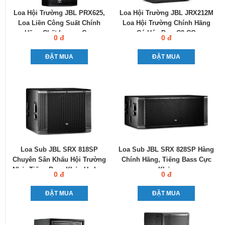
Loa Hội Trường JBL PRX625,
Loa Hội Trường JBL JRX212M
Loa Liền Công Suất Chính
Loa Hội Trường Chính Hãng
Hãng Chất Lượng Cao
Có Hóa Đơn C0-CQ
0 đ
0 đ
ĐẶT MUA
ĐẶT MUA
Loa Sub JBL SRX 818SP
Loa Sub JBL SRX 828SP Hàng
Chuyên Sân Khấu Hội Trường
Chính Hãng, Tiếng Bass Cực
Nhỏ, Tiếng Bass Khỏe Uy Lực
Khỏe
0 đ
0 đ
ĐẶT MUA
ĐẶT MUA