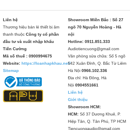
Liên hệ
Showroom Miền Bắc : Số 27
Thương hiệu bán lẻ thiết bị âm
ngõ 70 Nguyễn Hoàng - Hà
thanh thuộc
Công ty cổ phần
nội
đầu tư và xuất nhập khẩu
Hotline: 0911.851.333
Tiến Cường
Audiotiencuong@gmail.com
Mã số thuế : 0900994675
Văn phòng sửa chữa: Số 5 ngõ
Website:
https://loanhapkhau.net/
542 Xuân Đỉnh, Q. Bắc Từ Liêm
Sitemap
Hà Nội
0966.102.336
Địa chỉ: Hà Đông, Hà
Nội
0904551661
Liên hệ
Giới thiệu
Showroom HCM:
HCM:
Số 37 Dương Khuê, P.
Hiệp Tân, Q. Tân Phú, TP HCM
Tiencuongaudio@gmail.com