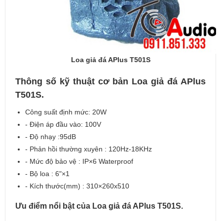
Loa giả đá APlus T501S
Thông số kỹ thuật cơ bản Loa giả đá APlus
T501S.
Công suất định mức: 20W
- Điện áp đầu vào: 100V
- Độ nhạy :95dB
- Phản hồi thường xuyên : 120Hz-18KHz
- Mức độ bảo vệ : IP×6 Waterproof
- Bộ loa : 6"×1
- Kích thước(mm) : 310×260x510
Ưu điểm nổi bật của Loa giả đá APlus T501S.