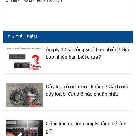
Điện Thoại :
0987.126.123
TIN TIÊU ĐIỂM
Amply 12 sò công suất bao nhiêu? Giá
bao nhiêu bạn biết chưa?
Dây loa có nối được không? Cách nối
dây loa bị đứt thế nào chuẩn nhất
Cổng line out trên amply dùng để làm
gì?