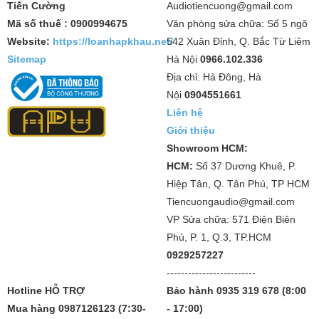
Tiến Cường
Audiotiencuong@gmail.com
Mã số thuế : 0900994675
Văn phòng sửa chữa: Số 5 ngõ
Website:
https://loanhapkhau.net/
542 Xuân Đỉnh, Q. Bắc Từ Liêm
Sitemap
Hà Nội
0966.102.336
Địa chỉ: Hà Đông, Hà
Nội
0904551661
Liên hệ
Giới thiệu
Showroom HCM:
HCM:
Số 37 Dương Khuê, P.
Hiệp Tân, Q. Tân Phú, TP HCM
Tiencuongaudio@gmail.com
VP Sửa chữa: 571 Điện Biên
Phủ, P. 1, Q.3, TP.HCM
0929257227
-------------------------
Hotline HỖ TRỢ
Bảo hành 0935 319 678 (8:00
Mua hàng 0987126123 (7:30-
- 17:00)