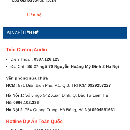
Loa Giả Đá APlus T501A
Liên hệ
ĐỊA CHỈ LIÊN HỆ
Tiến Cường Audio
Điện Thoại :
0987.126.123
Địa Chỉ :
Số 27 ngõ 70 Nguyễn Hoàng Mỹ Đình 2 Hà Nội
Văn phòng sửa chữa
HCM:
571 Điện Biên Phủ, P.1, Q.3, TP.HCM
0929257227
Hà Nội 1:
Số 5 ngõ 542 Xuân Đỉnh, Q. Bắc Từ Liêm Hà
Nội
0966.102.336
Hà Nội 2
: 754 Quang Trung, Hà Đông, Hà Nội
0904551661
Hotline Dự Án Toàn Quốc