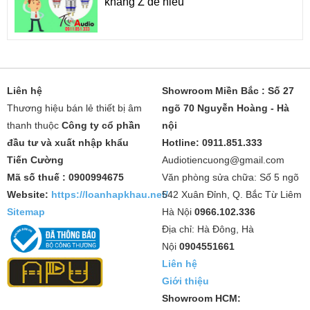
kháng Z dễ hiểu
Liên hệ
Showroom Miền Bắc : Số 27
Thương hiệu bán lẻ thiết bị âm
ngõ 70 Nguyễn Hoàng - Hà
thanh thuộc
Công ty cổ phần
nội
đầu tư và xuất nhập khẩu
Hotline: 0911.851.333
Tiến Cường
Audiotiencuong@gmail.com
Mã số thuế : 0900994675
Văn phòng sửa chữa: Số 5 ngõ
Website:
https://loanhapkhau.net/
542 Xuân Đỉnh, Q. Bắc Từ Liêm
Sitemap
Hà Nội
0966.102.336
Địa chỉ: Hà Đông, Hà
Nội
0904551661
Liên hệ
Giới thiệu
Showroom HCM: