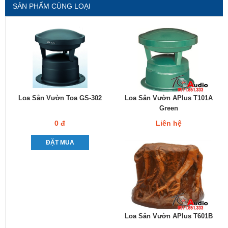
SẢN PHẨM CÙNG LOẠI
Loa Sân Vườn Toa GS-302
Loa Sân Vườn APlus T101A
Green
0 đ
Liên hệ
ĐẶT MUA
Loa Sân Vườn APlus T601B