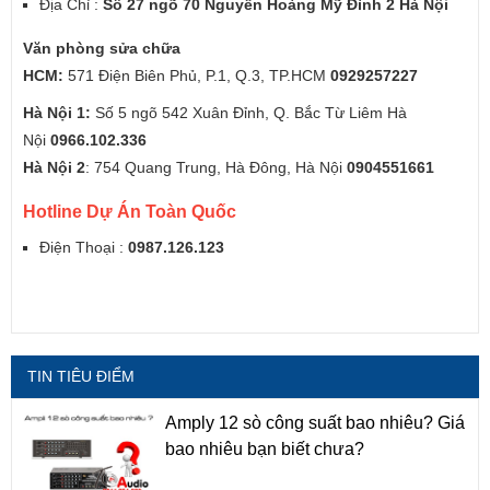
Địa Chỉ :
Số 27 ngõ 70 Nguyễn Hoàng Mỹ Đình 2 Hà Nội
Văn phòng sửa chữa
HCM:
571 Điện Biên Phủ, P.1, Q.3, TP.HCM
0929257227
Hà Nội 1:
Số 5 ngõ 542 Xuân Đỉnh, Q. Bắc Từ Liêm Hà
Nội
0966.102.336
Hà Nội 2
: 754 Quang Trung, Hà Đông, Hà Nội
0904551661
Hotline Dự Án Toàn Quốc
Điện Thoại :
0987.126.123
TIN TIÊU ĐIỂM
Amply 12 sò công suất bao nhiêu? Giá
bao nhiêu bạn biết chưa?