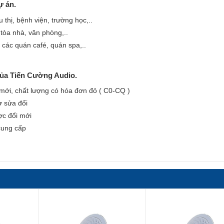
ự án.
 thị, bệnh viện, trường học,..
 tòa nhà, văn phòng,..
các quán café, quán spa,..
của Tiến Cường Audio.
i, chất lượng có hóa đơn đỏ ( C0-CQ )
ợ sửa đổi
ợc đổi mới
 cung cấp