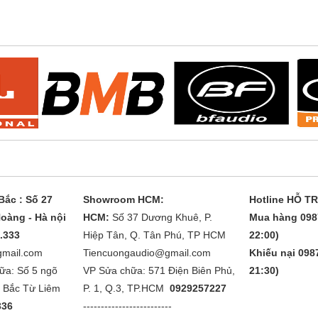
ắc : Số 27
Showroom HCM:
Hotline HỖ T
oàng - Hà nội
HCM:
Số 37 Dương Khuê, P.
Mua hàng 098
1.333
Hiệp Tân, Q. Tân Phú, TP HCM
22:00)
gmail.com
Tiencuongaudio@gmail.com
Khiếu nại 0987
ữa: Số 5 ngõ
VP Sửa chữa: 571 Điện Biên Phủ,
21:30)
. Bắc Từ Liêm
P. 1, Q.3, TP.HCM
0929257227
336
-------------------------