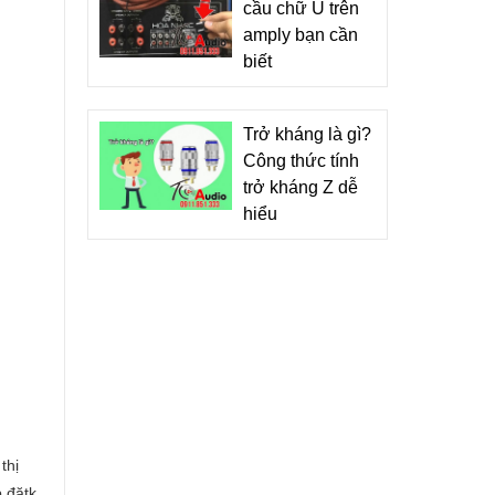
cầu chữ U trên
amply bạn cần
biết
Trở kháng là gì?
Công thức tính
trở kháng Z dễ
hiểu
thị
p đătk