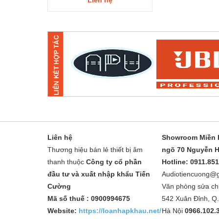
Liên hệ
Liên hệ
Showroom Miền B
Thương hiệu bán lẻ thiết bị âm
ngõ 70 Nguyễn H
thanh thuộc
Công ty cổ phần
Hotline: 0911.85
đầu tư và xuất nhập khẩu Tiến
Audiotiencuong@
Cường
Văn phòng sửa ch
Mã số thuế : 0900994675
542 Xuân Đỉnh, Q
Website:
https://loanhapkhau.net/
Hà Nội
0966.102.