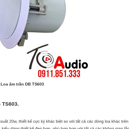
Loa âm trần DB TS603
B TS603.
ất 20w, thiết kế cực kỳ khác biệt so với tất cả các dòng loa khác trên 
 kiểu dáng thiết kế đẹp hơn, phù hợp hơn với tất cả các không gian lắ