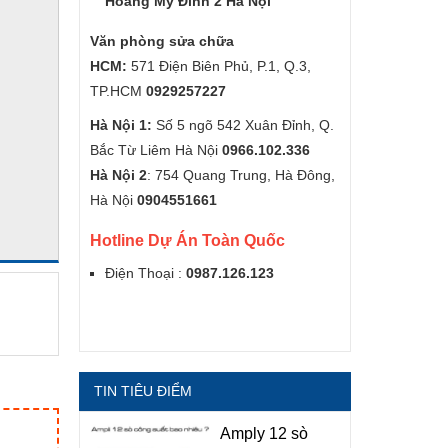
Hoàng Mỹ Đình 2 Hà Nội
Văn phòng sửa chữa
HCM:
571 Điện Biên Phủ, P.1, Q.3,
TP.HCM
0929257227
Hà Nội 1:
Số 5 ngõ 542 Xuân Đỉnh, Q.
Bắc Từ Liêm Hà Nội
0966.102.336
Hà Nội 2
: 754 Quang Trung, Hà Đông,
Hà Nội
0904551661
Hotline Dự Án Toàn Quốc
Điện Thoại :
0987.126.123
TIN TIÊU ĐIỂM
Amply 12 sò