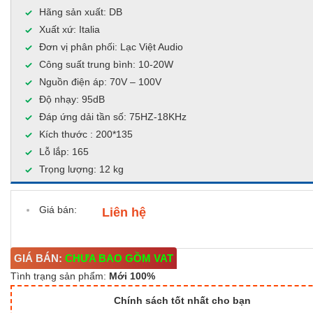
Hãng sản xuất: DB
Xuất xứ: Italia
Đơn vị phân phối: Lạc Việt Audio
Công suất trung bình: 10-20W
Nguồn điện áp: 70V – 100V
Độ nhạy: 95dB
Đáp ứng dải tần số: 75HZ-18KHz
Kích thước : 200*135
Lỗ lắp: 165
Trọng lượng: 12 kg
Giá bán:
Liên hệ
GIÁ BÁN:
CHƯA BAO GỒM VAT
Tình trạng sản phẩm:
Mới 100%
Chính sách tốt nhất cho bạn