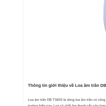
Thông tin giới thiệu về Loa âm trần D
Loa âm trần DB TS603 là dòng loa âm trần có công su
trường hiện nay. Loa có chất âm thanh sắc sảo hơn,