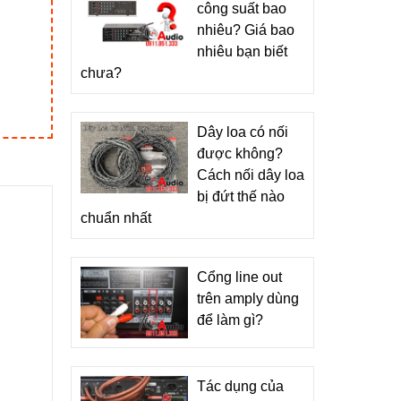
công suất bao
nhiêu? Giá bao
nhiêu bạn biết
chưa?
Dây loa có nối
được không?
Cách nối dây loa
bị đứt thế nào
chuẩn nhất
Cổng line out
trên amply dùng
để làm gì?
Tác dụng của