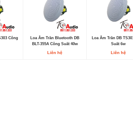
S303 Công
Loa Âm Trần Bluetooth DB
Loa Âm Trần DB TS30
BLT-355A Công Suất 40w
Suất 6w
Liên hệ
Liên hệ