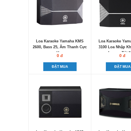
Loa Karaoke Yamaha KMS
Loa Karaoke Ya
2600, Bass 25, Âm Thanh Cực
3100 Loa Nhập Kh
Hay
Lượng Tốt N
0 đ
0 đ
ĐẶT MUA
ĐẶT MUA