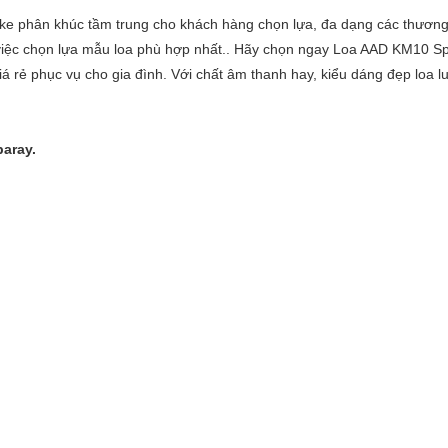
aoke phân khúc tầm trung cho khách hàng chọn lựa, đa dạng các thương
việc chọn lựa mẫu loa phù hợp nhất.. Hãy chọn ngay Loa AAD KM10 S
á rẻ phục vụ cho gia đình. Với chất âm thanh hay, kiểu dáng đẹp loa lu
aray.