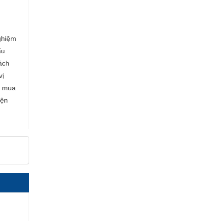
ghiệm
ẩu
ách
vị
c mua
iện