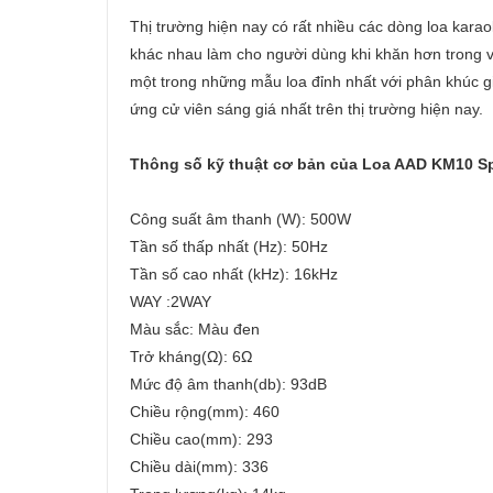
Thị trường hiện nay có rất nhiều các dòng loa kar
khác nhau làm cho người dùng khi khăn hơn trong 
một trong những mẫu loa đỉnh nhất với phân khúc gi
ứng cử viên sáng giá nhất trên thị trường hiện nay.
Thông số kỹ thuật cơ bản của Loa AAD KM10 Sp
Công suất âm thanh (W): 500W
Tần số thấp nhất (Hz): 50Hz
Tần số cao nhất (kHz): 16kHz
WAY :2WAY
Màu sắc: Màu đen
Trở kháng(Ω): 6Ω
Mức độ âm thanh(db): 93dB
Chiều rộng(mm): 460
Chiều cao(mm): 293
Chiều dài(mm): 336