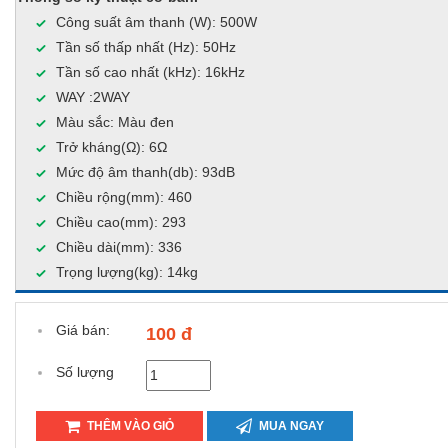
Công suất âm thanh (W): 500W
Tần số thấp nhất (Hz): 50Hz
Tần số cao nhất (kHz): 16kHz
WAY :2WAY
Màu sắc: Màu đen
Trở kháng(Ω): 6Ω
Mức độ âm thanh(db): 93dB
Chiều rộng(mm): 460
Chiều cao(mm): 293
Chiều dài(mm): 336
Trọng lượng(kg): 14kg
Giá bán:
100 đ
Số lượng
THÊM VÀO GIỎ
MUA NGAY