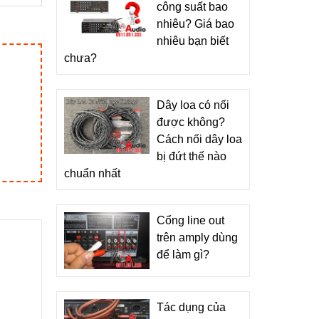
công suất bao
nhiêu? Giá bao
nhiêu bạn biết
chưa?
Dây loa có nối
được không?
Cách nối dây loa
bị đứt thế nào
chuẩn nhất
Cổng line out
trên amply dùng
để làm gì?
Tác dụng của