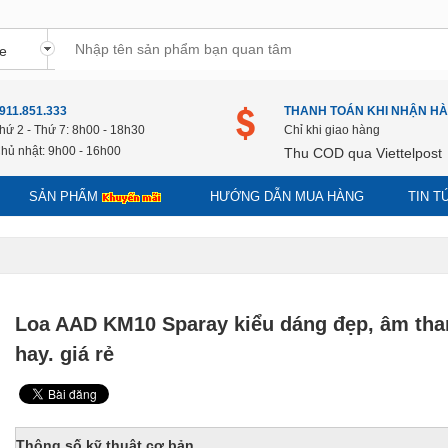
911.851.333
THANH TOÁN KHI NHẬN H
hứ 2 - Thứ 7: 8h00 - 18h30
Chỉ khi giao hàng
hủ nhật: 9h00 - 16h00
Thu COD qua Viettelpost
SẢN PHẨM
HƯỚNG DẪN MUA HÀNG
TIN 
Loa AAD KM10 Sparay kiểu dáng đẹp, âm tha
hay. giá rẻ
Thông số kỹ thuật cơ bản.