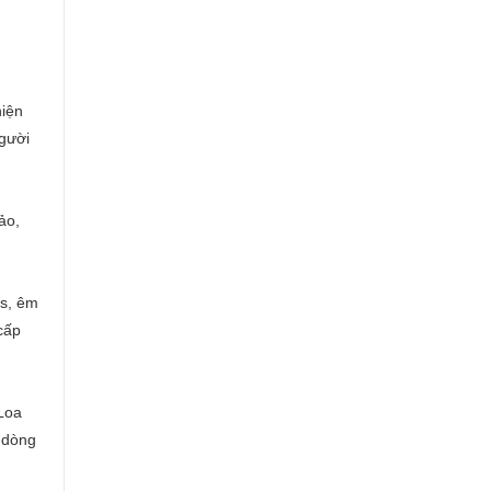
hiện
người
ảo,
ss, êm
cấp
Loa
 dòng