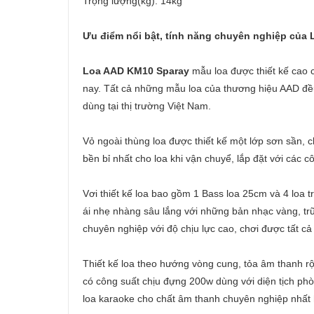
Trọng lượng(kg): 14kg
Ưu điểm nổi bật, tính năng chuyên nghiệp của
Loa AAD KM10 Sparay
mẫu loa được thiết kế cao c
nay. Tất cả những mẫu loa của thương hiệu AAD đều
dùng tại thị trường Việt Nam.
Vỏ ngoài thùng loa được thiết kế một lớp sơn sần,
bền bỉ nhất cho loa khi vận chuyể, lắp đặt với các c
Vơi thiết kế loa bao gồm 1 Bass loa 25cm và 4 loa 
ái nhẹ nhàng sâu lắng với những bản nhạc vàng, trữ 
chuyên nghiệp với độ chịu lực cao, chơi được tất cả
Thiết kế loa theo hướng vòng cung, tỏa âm thanh r
có công suất chịu đựng 200w dùng với diện tịch p
loa karaoke cho chất âm thanh chuyên nghiệp nhất 