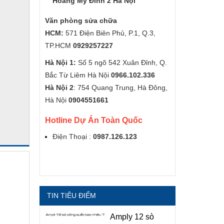
Hoàng Mỹ Đình 2 Hà Nội
Văn phòng sửa chữa
HCM:
571 Điện Biên Phủ, P.1, Q.3,
TP.HCM
0929257227
Hà Nội 1:
Số 5 ngõ 542 Xuân Đỉnh, Q.
Bắc Từ Liêm Hà Nội
0966.102.336
Hà Nội 2
: 754 Quang Trung, Hà Đông,
Hà Nội
0904551661
Hotline Dự Án Toàn Quốc
Điện Thoại :
0987.126.123
TIN TIÊU ĐIỂM
Amply 12 sò