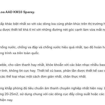
 Loa AAD KM10 Sparay.
ấp khác biệt nhất so với các dòng loa cùng phân khúc trên thị trường 
 được thiết kế khá tỉ mỉ với những đường nét góc cạnh làm vừa mắt 
 chống nước, chống va đập và chống xước hiệu quả nhất, tạo độ hoàn h
ông trình xa trên toàn quốc.
treble, cho câm thanh hay nhất, khỏe khoắn với các bản nhạc nhiều ba
tình, không lời cực hay. Thiết kế củ bass, phân tần được thiết kế cao 
 các thể loại nhạc một cách đơn giản nhất, chân thực nhất.
ộng khắp phòng đủ tiêu chuẩn âm thanh chuyên nghiệp nhất hiện nay. 
hòng 20-25m2, sử dụng chung với các dòng cục đẩy công suất hoặc các
hiện nay.