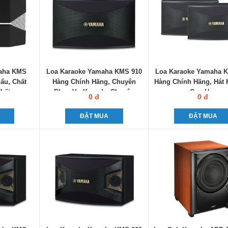
maha KMS
Loa Karaoke Yamaha KMS 910
Loa Karaoke Yamaha 
ẩu, Chất
Hàng Chính Hãng, Chuyên
Hàng Chính Hãng, Hát 
hất
Phục Vụ Karaoke Chuyên
Cực Hay
0 đ
0 đ
Nghiệp
ĐẶT MUA
ĐẶT MUA