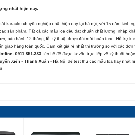
ợng nhất hiện nay.
át karaoke chuyên nghiệp nhất hiện nay tại hà nội, với 15 năm kinh n
 các sản phẩm. Tất cả các mẫu loa đều đạt chuẩn chất lượng, nhập kh
ơn, bảo hành 12 tháng, lỗi kỹ thuật được đổi mới hoàn toàn. Hỗ trợ kh
yển giao hàng toàn quốc. Cam kết giá rẻ nhất thị trường so với các đơn 
otline: 0911.851.333
liên hệ để được tư vấn trực tiếp về kỹ thuật hoặ
uyễn Xiển - Thanh Xuân - Hà Nội
để test thử các mẫu loa hay nhất h
t.