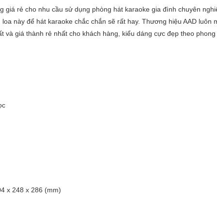
 giá rẻ cho nhu cầu sử dụng phòng hát karaoke gia đình chuyên nghi
ng loa này để hát karaoke chắc chắn sẽ rất hay. Thương hiệu AAD luôn
ất và giá thành rẻ nhất cho khách hàng, kiểu dáng cực đẹp theo phong
ọc
404 x 248 x 286 (mm)