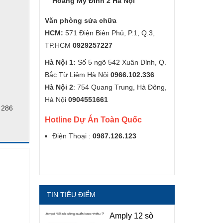
Hoàng Mỹ Đình 2 Hà Nội
Văn phòng sửa chữa
HCM:
571 Điện Biên Phủ, P.1, Q.3,
TP.HCM
0929257227
Hà Nội 1:
Số 5 ngõ 542 Xuân Đỉnh, Q.
Bắc Từ Liêm Hà Nội
0966.102.336
Hà Nội 2
: 754 Quang Trung, Hà Đông,
Hà Nội
0904551661
 286
Hotline Dự Án Toàn Quốc
Điện Thoại :
0987.126.123
TIN TIÊU ĐIỂM
Amply 12 sò