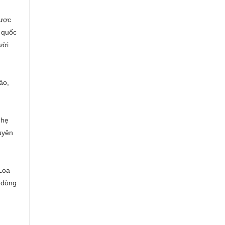
được
 quốc
ười
ảo,
nhẹ
huyên
Loa
 dòng