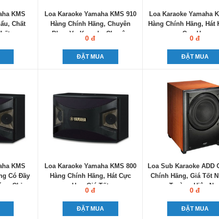
maha KMS
Loa Karaoke Yamaha KMS 910
Loa Karaoke Yamaha 
ẩu, Chất
Hàng Chính Hãng, Chuyên
Hàng Chính Hãng, Hát 
hất
Phục Vụ Karaoke Chuyên
Cực Hay
0 đ
0 đ
Nghiệp
ĐẶT MUA
ĐẶT MUA
maha KMS
Loa Karaoke Yamaha KMS 800
Loa Sub Karaoke ADD 
ng Có Đầy
Hàng Chính Hãng, Hát Cực
Chính Hãng, Giá Tốt N
ứng Chỉ
Hay, Giá Tốt
Trường Hiện Na
0 đ
0 đ
ĐẶT MUA
ĐẶT MUA