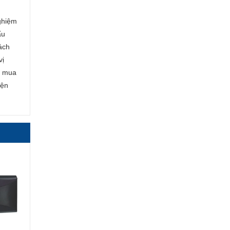
ghiệm
ẩu
ách
vị
c mua
iện