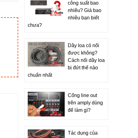
công suất bao
nhiêu? Giá bao
nhiêu bạn biết
chưa?
Dây loa có nối
được không?
Cách nối dây loa
bị đứt thế nào
chuẩn nhất
Cổng line out
trên amply dùng
để làm gì?
Tác dụng của