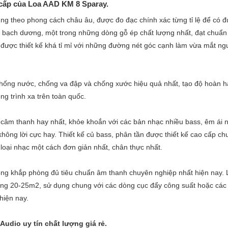
 cấp của Loa AAD KM 8 Sparay.
hùng theo phong cách châu âu, được đo đạc chính xác từng tỉ lệ để có 
gỗ bạch dương, một trong những dòng gỗ ép chất lượng nhất, đạt chuẩn
được thiết kế khá tỉ mỉ với những đường nét góc cạnh làm vừa mắt ng
 chống nước, chống va đập và chống xước hiệu quả nhất, tạo độ hoàn h
ông trình xa trên toàn quốc.
ho câm thanh hay nhất, khỏe khoắn với các bản nhạc nhiều bass, êm ái 
không lời cực hay. Thiết kế củ bass, phân tần được thiết kế cao cấp c
ể loại nhạc một cách đơn giản nhất, chân thực nhất.
ộng khắp phòng đủ tiêu chuẩn âm thanh chuyên nghiệp nhất hiện nay. 
hòng 20-25m2, sử dụng chung với các dòng cục đẩy công suất hoặc các
hiện nay.
udio uy tín chất lượng giá rẻ.