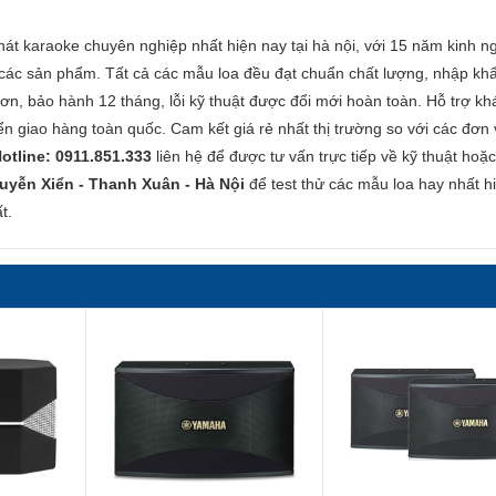
át karaoke chuyên nghiệp nhất hiện nay tại hà nội, với 15 năm kinh n
 các sản phẩm. Tất cả các mẫu loa đều đạt chuẩn chất lượng, nhập kh
ơn, bảo hành 12 tháng, lỗi kỹ thuật được đổi mới hoàn toàn. Hỗ trợ kh
yển giao hàng toàn quốc. Cam kết giá rẻ nhất thị trường so với các đơn 
otline: 0911.851.333
liên hệ để được tư vấn trực tiếp về kỹ thuật hoặ
uyễn Xiển - Thanh Xuân - Hà Nội
để test thử các mẫu loa hay nhất h
t.