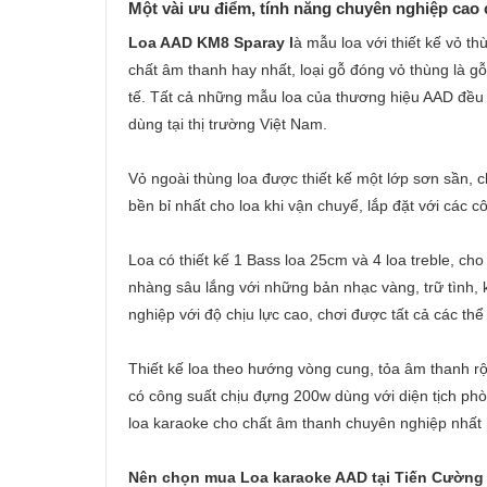
Một vài ưu điểm, tính năng chuyên nghiệp cao
Loa AAD KM8 Sparay l
à mẫu loa với thiết kế vỏ t
chất âm thanh hay nhất, loại gỗ đóng vỏ thùng là 
tế. Tất cả những mẫu loa của thương hiệu AAD đều 
dùng tại thị trường Việt Nam.
Vỏ ngoài thùng loa được thiết kế một lớp sơn sần,
bền bỉ nhất cho loa khi vận chuyể, lắp đặt với các c
Loa có thiết kế 1 Bass loa 25cm và 4 loa treble, c
nhàng sâu lắng với những bản nhạc vàng, trữ tình, 
nghiệp với độ chịu lực cao, chơi được tất cả các th
Thiết kế loa theo hướng vòng cung, tỏa âm thanh r
có công suất chịu đựng 200w dùng với diện tịch p
loa karaoke cho chất âm thanh chuyên nghiệp nhất 
Nên chọn mua Loa karaoke AAD tại Tiến Cường A