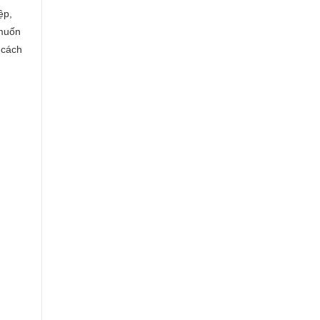
ệp,
 muốn
 cách