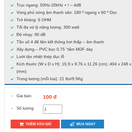
Trục ngang: 50Hz-20kHz + / – 4dB
Vùng phủ sóng âm thanh sân: 180 º ngang x 60 º Dọc
Trở kháng: 6 OHM
Tối đa xử lý năng lượng: 300 watt
Độ nhạy: 90 dB
Tần số 4 để liên kết thông hơi thấp – âm thanh
Xây dựng – PVC bọc 0,75 “tấm MDF dày
Lưới tản nhiệt thép đục lỗ
Kích thước (W x D x H): 15,9 x 9,76 x 11,26 (cm); 404 x 248 x
(mm)
Trọng lượng (mỗi loa): 21 lbs/9.5Kg
Giá bán:
100 đ
Số lượng
THÊM VÀO GIỎ
MUA NGAY