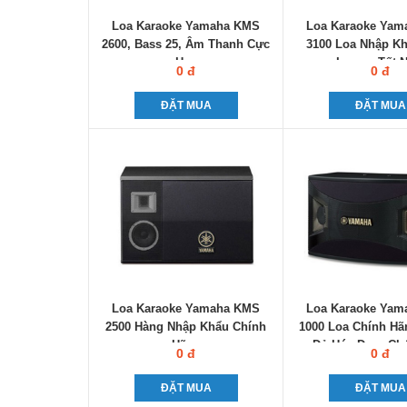
Loa Karaoke Yamaha KMS
Loa Karaoke Ya
2600, Bass 25, Âm Thanh Cực
3100 Loa Nhập Kh
Hay
Lượng Tốt N
0 đ
0 đ
ĐẶT MUA
ĐẶT MUA
Loa Karaoke Yamaha KMS
Loa Karaoke Ya
2500 Hàng Nhập Khẩu Chính
1000 Loa Chính Hã
Hãng
Đủ Hóa Đơn, Ch
0 đ
0 đ
ĐẶT MUA
ĐẶT MUA