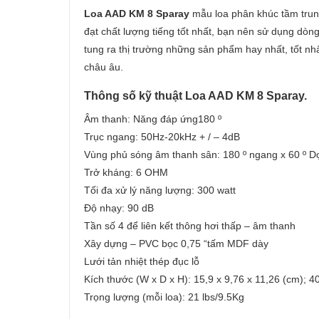
Loa AAD KM 8 Sparay
mẫu loa phân khúc tầm trung
đạt chất lượng tiếng tốt nhất, bạn nên sử dụng dò
tung ra thị trường những sản phẩm hay nhất, tốt nh
châu âu.
Thông số kỹ thuật Loa AAD KM 8 Sparay.
Âm thanh: Năng đáp ứng180 º
Trục ngang: 50Hz-20kHz + / – 4dB
Vùng phủ sóng âm thanh sân: 180 º ngang x 60 º D
Trở kháng: 6 OHM
Tối đa xử lý năng lượng: 300 watt
Độ nhạy: 90 dB
Tần số 4 để liên kết thông hơi thấp – âm thanh
Xây dựng – PVC bọc 0,75 “tấm MDF dày
Lưới tản nhiệt thép đục lỗ
Kích thước (W x D x H): 15,9 x 9,76 x 11,26 (cm); 
Trọng lượng (mỗi loa): 21 lbs/9.5Kg