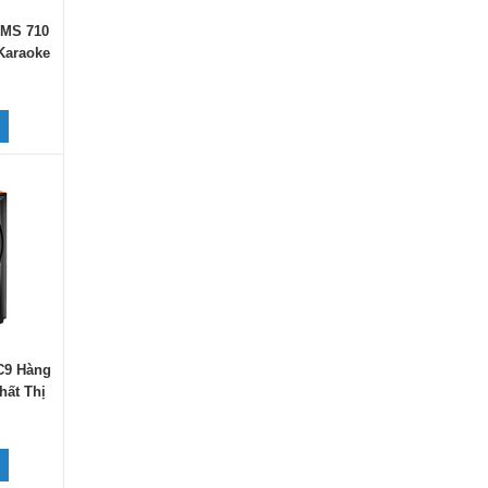
KMS 710
Karaoke
C9 Hàng
hất Thị
y