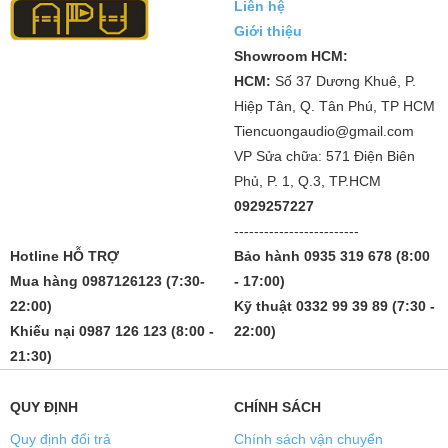
Liên hệ
Giới thiệu
Showroom HCM:
HCM:
Số 37 Dương Khuê, P.
Hiệp Tân, Q. Tân Phú, TP HCM
Tiencuongaudio@gmail.com
VP Sửa chữa: 571 Điện Biên
Phủ, P. 1, Q.3, TP.HCM
0929257227
-------------------------
Hotline HỖ TRỢ
Bảo hành 0935 319 678 (8:00
Mua hàng 0987126123 (7:30-
- 17:00)
22:00)
Kỹ thuật 0332 99 39 89 (7:30 -
Khiếu nại 0987 126 123 (8:00 -
22:00)
21:30)
QUY ĐỊNH
CHÍNH SÁCH
Quy định đổi trả
Chính sách vận chuyển