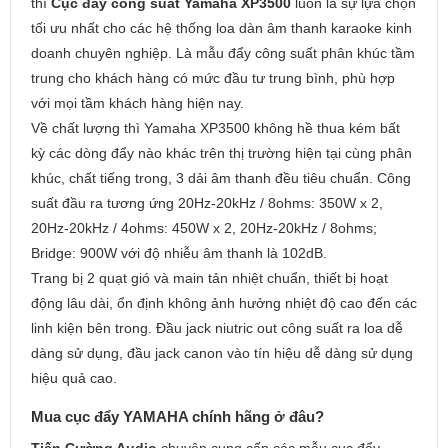
thì
Cục đẩy công suất Yamaha XP3500
luôn là sự lựa chọn
tối ưu nhất cho các hệ thống loa dàn âm thanh karaoke kinh
doanh chuyên nghiệp. Là mẫu đẩy công suất phân khúc tầm
trung cho khách hàng có mức đầu tư trung bình, phù hợp
với mọi tầm khách hàng hiện nay.
Về chất lượng thì Yamaha XP3500 không hề thua kém bất
kỳ các dòng đẩy nào khác trên thị trường hiện tại cùng phân
khúc, chất tiếng trong, 3 dải âm thanh đều tiêu chuẩn. Công
suất đầu ra tương ứng 20Hz-20kHz / 8ohms: 350W x 2,
20Hz-20kHz / 4ohms: 450W x 2, 20Hz-20kHz / 8ohms;
Bridge: 900W với độ nhiễu âm thanh là 102dB.
Trang bị 2 quạt gió và main tản nhiệt chuẩn, thiết bị hoạt
động lâu dài, ổn định không ảnh hưởng nhiệt độ cao đến các
linh kiện bên trong. Đầu jack niutric out công suất ra loa dễ
dàng sử dụng, đầu jack canon vào tín hiệu dễ dàng sử dụng
hiệu quả cao.
Mua cục đẩy YAMAHA chính hãng ở đâu?
Tiến Cường Audio
chuyên cung cấp các mẫu cục đẩy