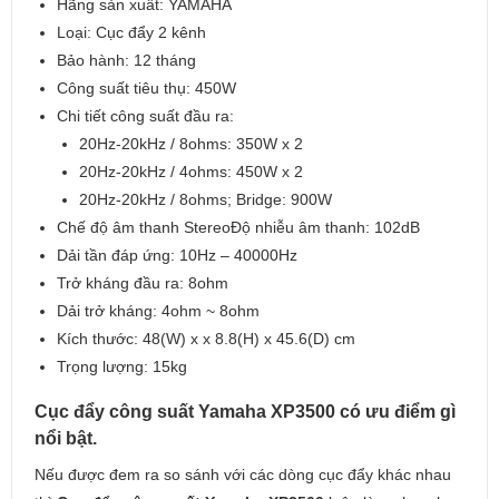
Hãng sản xuất: YAMAHA
Loại: Cục đẩy 2 kênh
Bảo hành: 12 tháng
Công suất tiêu thụ: 450W
Chi tiết công suất đầu ra:
20Hz-20kHz / 8ohms: 350W x 2
20Hz-20kHz / 4ohms: 450W x 2
20Hz-20kHz / 8ohms; Bridge: 900W
Chế độ âm thanh StereoĐộ nhiễu âm thanh: 102dB
Dải tần đáp ứng: 10Hz – 40000Hz
Trở kháng đầu ra: 8ohm
Dải trở kháng: 4ohm ~ 8ohm
Kích thước: 48(W) x x 8.8(H) x 45.6(D) cm
Trọng lượng: 15kg
Cục đẩy công suất Yamaha XP3500 có ưu điểm gì
nổi bật.
Nếu được đem ra so sánh với các dòng cục đẩy khác nhau