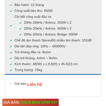
Bảo hành: 12 tháng
Công suất tiêu thụ: 450W
Chi tiết công suất đầu ra:
20Hz-20kHz / 8ohms: 350W x 2
20Hz-20kHz / 4ohms: 450W x 2
20Hz-20kHz / 8ohms; Bridge: 900W
Chế độ âm thanh StereoĐộ nhiễu âm thanh: 102dB
Dải tần đáp ứng: 10Hz – 40000Hz
Trở kháng đầu ra: 8ohm
Dải trở kháng: 4ohm ~ 8ohm
Kích thước: 48(W) x x 8.8(H) x 45.6(D) cm
Trọng lượng: 15kg
Giá bán:
Liên hệ
GIÁ BÁN:
CHƯA BAO GỒM VAT