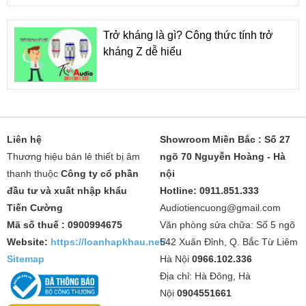
Trở kháng là gì? Công thức tính trở
kháng Z dễ hiểu
Liên hệ
Showroom Miền Bắc : Số 27
Thương hiệu bán lẻ thiết bị âm
ngõ 70 Nguyễn Hoàng - Hà
thanh thuộc
Công ty cổ phần
nội
đầu tư và xuất nhập khẩu
Hotline: 0911.851.333
Tiến Cường
Audiotiencuong@gmail.com
Mã số thuế : 0900994675
Văn phòng sửa chữa: Số 5 ngõ
Website:
https://loanhapkhau.net/
542 Xuân Đỉnh, Q. Bắc Từ Liêm
Sitemap
Hà Nội
0966.102.336
Địa chỉ: Hà Đông, Hà
Nội
0904551661