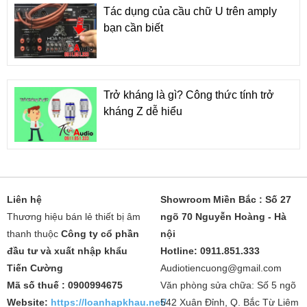
Tác dụng của cầu chữ U trên amply
bạn cần biết
Trở kháng là gì? Công thức tính trở
kháng Z dễ hiểu
Liên hệ
Showroom Miền Bắc : Số 27
Thương hiệu bán lẻ thiết bị âm
ngõ 70 Nguyễn Hoàng - Hà
thanh thuộc
Công ty cổ phần
nội
đầu tư và xuất nhập khẩu
Hotline: 0911.851.333
Tiến Cường
Audiotiencuong@gmail.com
Mã số thuế : 0900994675
Văn phòng sửa chữa: Số 5 ngõ
Website:
https://loanhapkhau.net/
542 Xuân Đỉnh, Q. Bắc Từ Liêm