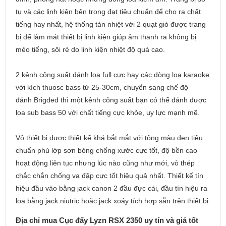
tụ và các linh kiện bên trong đạt tiêu chuẩn để cho ra chất
tiếng hay nhất, hệ thống tản nhiệt với 2 quạt gió được trang
bị để làm mát thiết bị linh kiện giúp âm thanh ra không bị
méo tiếng, sôi rè do linh kiện nhiệt độ quá cao.
2 kênh công suất đánh loa full cực hay các dòng loa karaoke
với kích thuosc bass từ 25-30cm, chuyển sang chế độ
đánh Brigded thì một kênh công suất bạn có thể đánh được
loa sub bass 50 với chất tiếng cực khỏe, uy lực mạnh mẽ.
Vỏ thiết bị được thiết kế khá bắt mắt với tông màu đen tiêu
chuẩn phủ lớp sơn bóng chống xước cực tốt, độ bền cao
hoạt động liên tục nhưng lúc nào cũng như mới, vỏ thép
chắc chắn chống va đập cực tốt hiệu quả nhất. Thiết kế tín
hiệu đầu vào bằng jack canon 2 đầu đực cái, đầu tín hiệu ra
loa bằng jack niutric hoặc jack xoáy tích hợp sẵn trên thiết bị.
Địa chỉ mua Cục đẩy Lyzn RSX 2350 uy tín và giá tốt