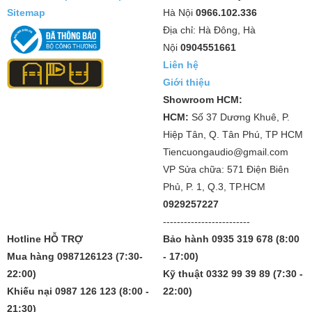
Sitemap
Hà Nội
0966.102.336
Địa chỉ: Hà Đông, Hà
Nội
0904551661
Liên hệ
Giới thiệu
Showroom HCM:
HCM:
Số 37 Dương Khuê, P.
Hiệp Tân, Q. Tân Phú, TP HCM
Tiencuongaudio@gmail.com
VP Sửa chữa: 571 Điện Biên
Phủ, P. 1, Q.3, TP.HCM
0929257227
-------------------------
Hotline HỖ TRỢ
Bảo hành 0935 319 678 (8:00
Mua hàng 0987126123 (7:30-
- 17:00)
22:00)
Kỹ thuật 0332 99 39 89 (7:30 -
Khiếu nại 0987 126 123 (8:00 -
22:00)
21:30)