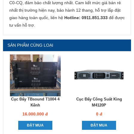
C0-CQ, đảm bảo chất lượng nhất. Cam kết mức giá bán rẻ
nhất thị trường hiện nay, bảo hành 12 thang, hỗ trợ lắp đặt
giao hàng toàn quốc, liên hệ
Hotline: 0911.851.333
để được
tư vấn hỗ trợ.
SẢN PHẨM CÙNG LOẠI
Cục Đẩy TBsound T1004 4
Cục Đẩy Công Suất King
Kênh
M4120P
16.000.000 đ
0 đ
ĐẶT MUA
ĐẶT MUA