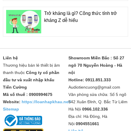
Trở kháng là gì? Công thức tính trở
kháng Z dễ hiểu
Liên hệ
Showroom Miền Bắc : Số 27
Thương hiệu bán lẻ thiết bị âm
ngõ 70 Nguyễn Hoàng - Hà
thanh thuộc
Công ty cổ phần
nội
đầu tư và xuất nhập khẩu
Hotline: 0911.851.333
Tiến Cường
Audiotiencuong@gmail.com
Mã số thuế : 0900994675
Văn phòng sửa chữa: Số 5 ngõ
Website:
https://loanhapkhau.net/
542 Xuân Đỉnh, Q. Bắc Từ Liêm
Sitemap
Hà Nội
0966.102.336
Địa chỉ: Hà Đông, Hà
Nội
0904551661
Liên hệ