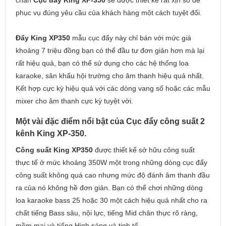
chắn
Cục đẩy King XP-350
sẽ được thiết kế rất xịn sò để
phục vụ đúng yêu cầu của khách hàng một cách tuyệt đối.
Đẩy King XP350
mẫu cục đẩy này chỉ bán với mức giá
khoảng 7 triệu đồng bạn có thể đầu tư đơn giản hơn mà lại
rất hiệu quả, bạn có thể sử dụng cho các hệ thống loa
karaoke, sân khấu hội trường cho âm thanh hiệu quả nhất.
Kết hợp cực kỳ hiệu quả với các dòng vang số hoặc các mẫu
mixer cho âm thanh cực kỳ tuyệt vời.
Một vài đặc điểm nổi bật của Cục đẩy công suất 2
kênh King XP-350.
Công suất King XP350
được thiết kế sở hữu công suất
thực tế ở mức khoảng 350W một trong những dòng cục đẩy
công suất không quá cao nhưng mức độ đánh âm thanh đầu
ra của nó không hề đơn giản. Bạn có thể chơi những dòng
loa karaoke bass 25 hoặc 30 một cách hiệu quả nhất cho ra
chất tiếng Bass sâu, nội lực, tiếng Mid chân thực rõ ràng,
mềm mại và tiếng High sáng và tinh tế.