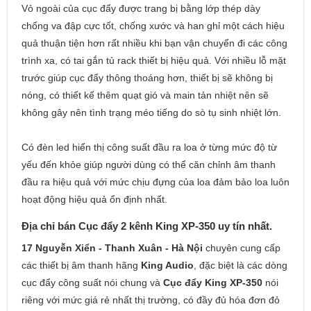
Vỏ ngoài của cục đẩy được trang bị bằng lớp thép dày
chống va đập cực tốt, chống xước và han ghỉ một cách hiệu
quả thuận tiện hơn rất nhiều khi bạn vận chuyển đi các công
trình xa, có tai gắn tủ rack thiết bị hiệu quả. Với nhiều lỗ mặt
trước giúp cục đẩy thông thoáng hơn, thiết bị sẽ không bị
nóng, có thiết kế thêm quạt gió và main tản nhiệt nên sẽ
không gây nên tình trạng méo tiếng do sò tụ sinh nhiệt lớn.
Có đèn led hiển thị công suất đầu ra loa ở từng mức độ từ
yếu đến khỏe giúp người dùng có thể căn chỉnh âm thanh
đầu ra hiệu quả với mức chịu đựng của loa đảm bảo loa luôn
hoạt động hiệu quả ổn định nhất.
Địa chỉ bán Cục đẩy 2 kênh King XP-350 uy tín nhất.
17 Nguyễn Xiển - Thanh Xuân - Hà Nội
chuyên cung cấp
các thiết bị âm thanh hãng
King Audio
, đặc biệt là các dòng
cục đẩy công suất nói chung và
Cục đẩy King XP-350
nói
riêng với mức giá rẻ nhất thị trường, có đầy đủ hóa đơn đỏ