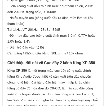
- Hệ số giảm chấn (8ohms), 10Hz ~ 400Hz: 200
- SNR (công suất đầu ra định mức như tham chiếu, 20Hz
đến 20k Hz, trọng số A):> 100dB
- Nhiễu xuyên âm (công suất đầu ra định mức làm tài liệu
tham khảo)
Tại 1kHz / AT 20kHz: -75dB / -59dB
- Độ nhạy đầu vào (công suất định mức 8 ôm): 0,77V hoặc
1,0V hoặc 1,4V
- Điện trở đầu vào (tỷ lệ)
Cân bằng / Không cân bằng: 20k ohms / 10k ohms
Giới thiệu đôi nét về Cục đẩy 2 kênh King XP-350.
King XP-350
là một trong mẫu cục đẩy công suất chính
hãng King Audio được thiết kế sản xuất trên dây chuyền
công nghệ hiện đại hàng đầu hiện nay, nhập khẩu chính
hãng có đầy đủ hóa đơn đỏ C0-CQ, là mẫu cục đẩy công
suất lớn chuyên đánh các dòng loa công suất lớn loa Full,
loa Sub. Với nền công nghệ tiên tiến hàng đầu hiện nay chắc