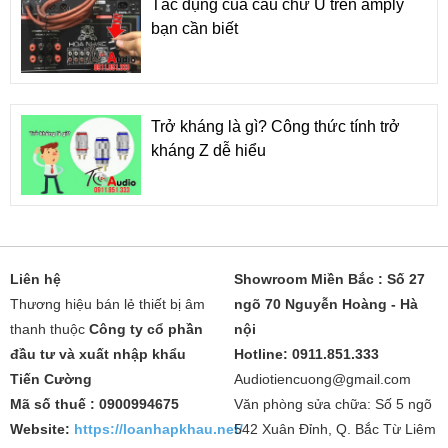
Tác dụng của cầu chữ U trên amply
bạn cần biết
Trở kháng là gì? Công thức tính trở
kháng Z dễ hiểu
Liên hệ
Showroom Miền Bắc : Số 27
Thương hiệu bán lẻ thiết bị âm
ngõ 70 Nguyễn Hoàng - Hà
thanh thuộc
Công ty cổ phần
nội
đầu tư và xuất nhập khẩu
Hotline: 0911.851.333
Tiến Cường
Audiotiencuong@gmail.com
Mã số thuế : 0900994675
Văn phòng sửa chữa: Số 5 ngõ
Website:
https://loanhapkhau.net/
542 Xuân Đỉnh, Q. Bắc Từ Liêm