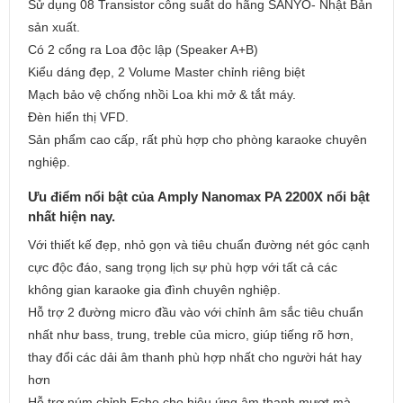
Sử dụng 08 Transistor công suất do hãng SANYO- Nhật Bản
sản xuất.
Có 2 cổng ra Loa độc lập (Speaker A+B)
Kiểu dáng đẹp, 2 Volume Master chỉnh riêng biệt
Mạch bảo vệ chống nhồi Loa khi mở & tắt máy.
Đèn hiển thị VFD.
Sản phẩm cao cấp, rất phù hợp cho phòng karaoke chuyên
nghiệp.
Ưu điểm nổi bật của Amply Nanomax PA 2200X nổi bật
nhất hiện nay.
Với thiết kế đẹp, nhỏ gọn và tiêu chuẩn đường nét góc cạnh
cực độc đáo, sang trọng lịch sự phù hợp với tất cả các
không gian karaoke gia đình chuyên nghiệp.
Hỗ trợ 2 đường micro đầu vào với chỉnh âm sắc tiêu chuẩn
nhất như bass, trung, treble của micro, giúp tiếng rõ hơn,
thay đổi các dải âm thanh phù hợp nhất cho người hát hay
hơn
Hỗ trợ núm chỉnh Echo cho hiệu ứng âm thanh mượt mà