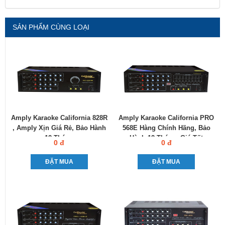
SẢN PHẨM CÙNG LOẠI
Amply Karaoke California 828R
Amply Karaoke California PRO
, Amply Xịn Giá Rẻ, Bảo Hành
568E Hàng Chính Hãng, Bảo
12 Tháng
Hành 12 Tháng, Giá Tốt
0 đ
0 đ
ĐẶT MUA
ĐẶT MUA