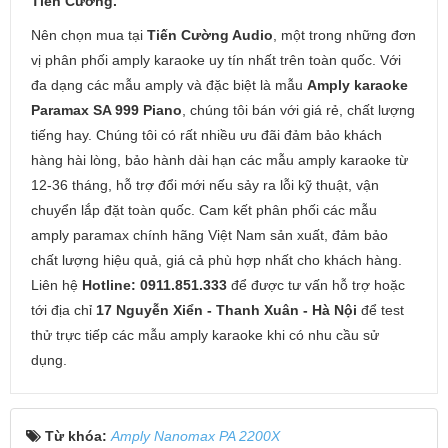
Tiến Cường.
Nên chọn mua tại
Tiến Cường Audio
, một trong những đơn
vị phân phối amply karaoke uy tín nhất trên toàn quốc. Với
đa dạng các mẫu amply và đặc biệt là mẫu
Amply karaoke
Paramax SA 999 Piano
, chúng tôi bán với giá rẻ, chất lượng
tiếng hay. Chúng tôi có rất nhiều ưu đãi đảm bảo khách
hàng hài lòng, bảo hành dài hạn các mẫu amply karaoke từ
12-36 tháng, hỗ trợ đổi mới nếu sảy ra lỗi kỹ thuật, vận
chuyển lắp đặt toàn quốc. Cam kết phân phối các mẫu
amply paramax chính hãng Việt Nam sản xuất, đảm bảo
chất lượng hiệu quả, giá cả phù hợp nhất cho khách hàng.
Liên hệ
Hotline: 0911.851.333
để được tư vấn hỗ trợ hoặc
tới địa chỉ
17 Nguyễn Xiển - Thanh Xuân - Hà Nội
để test
thử trực tiếp các mẫu amply karaoke khi có nhu cầu sử
dụng.
Từ khóa:
Amply Nanomax PA 2200X