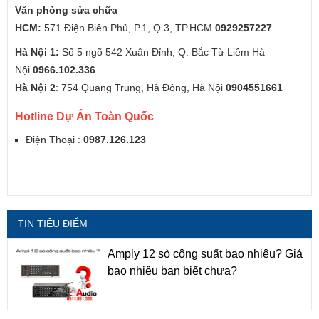
Văn phòng sửa chữa
HCM:
571 Điện Biên Phủ, P.1, Q.3, TP.HCM
0929257227
Hà Nội 1:
Số 5 ngõ 542 Xuân Đỉnh, Q. Bắc Từ Liêm Hà
Nội
0966.102.336
Hà Nội 2
: 754 Quang Trung, Hà Đông, Hà Nội
0904551661
Hotline Dự Án Toàn Quốc
Điện Thoại :
0987.126.123
TIN TIÊU ĐIỂM
Amply 12 sò công suất bao nhiêu? Giá
bao nhiêu bạn biết chưa?