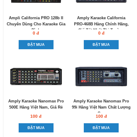
Ampli California PRO 128b II
Amply Karaoke California
Chuyên Dùng Cho Karaoke Gia
PRO-468B Hàng Chính Hãng,
Đình
Giá Tốt Nhất Thị Trường
0 đ
0 đ
ĐẶT MUA
ĐẶT MUA
Amply Karaoke Nanomax Pro
Amply Karaoke Nanomax Pro
500E Hàng Việt Nam, Giá Rẻ
99i Hàng Việt Nam Chất Lượng
Cao
100 đ
100 đ
ĐẶT MUA
ĐẶT MUA