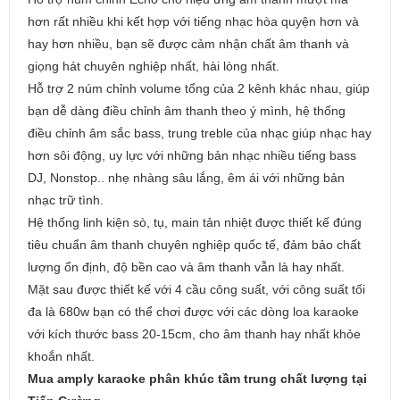
hơn rất nhiều khi kết hợp với tiếng nhạc hòa quyện hơn và
hay hơn nhiều, bạn sẽ được cảm nhận chất âm thanh và
giọng hát chuyên nghiệp nhất, hài lòng nhất.
Hỗ trợ 2 núm chỉnh volume tổng của 2 kênh khác nhau, giúp
bạn dễ dàng điều chỉnh âm thanh theo ý mình, hệ thống
điều chỉnh âm sắc bass, trung treble của nhạc giúp nhạc hay
hơn sôi động, uy lực với những bản nhạc nhiều tiếng bass
DJ, Nonstop.. nhẹ nhàng sâu lắng, êm ái với những bản
nhạc trữ tình.
Hệ thống linh kiện sò, tụ, main tản nhiệt được thiết kế đúng
tiêu chuẩn âm thanh chuyên nghiệp quốc tế, đảm bảo chất
lượng ổn định, độ bền cao và âm thanh vẫn là hay nhất.
Mặt sau được thiết kế với 4 cầu công suất, với công suất tối
đa là 680w bạn có thể chơi được với các dòng loa karaoke
với kích thước bass 20-15cm, cho âm thanh hay nhất khỏe
khoắn nhất.
Mua amply karaoke phân khúc tầm trung chất lượng tại