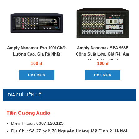
Amply Nanomax Pro 100i Chất
Amply Nanomax SPA 968E
Lượng Cao, Giá Rẻ Nhất
Công Suất Lớn, Giá Rẻ, Âm
Thanh Hay Nhất
100 đ
100 đ
ĐẶT MUA
ĐẶT MUA
ĐỊA CHỈ LIÊN HỆ
Tiến Cường Audio
Điện Thoại :
0987.126.123
Địa Chỉ :
Số 27 ngõ 70 Nguyễn Hoàng Mỹ Đình 2 Hà Nội