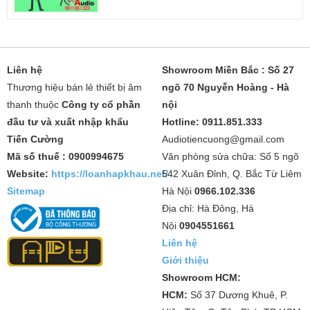
Liên hệ
Showroom Miền Bắc : Số 27
Thương hiệu bán lẻ thiết bị âm
ngõ 70 Nguyễn Hoàng - Hà
thanh thuộc
Công ty cổ phần
nội
đầu tư và xuất nhập khẩu
Hotline: 0911.851.333
Tiến Cường
Audiotiencuong@gmail.com
Mã số thuế : 0900994675
Văn phòng sửa chữa: Số 5 ngõ
Website:
https://loanhapkhau.net/
542 Xuân Đỉnh, Q. Bắc Từ Liêm
Sitemap
Hà Nội
0966.102.336
Địa chỉ: Hà Đông, Hà
Nội
0904551661
Liên hệ
Giới thiệu
Showroom HCM:
HCM:
Số 37 Dương Khuê, P.